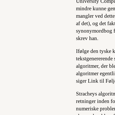
University Comput
mindre kunne gen
mangler ved dette
af det), og det fa
synonymordbog fra
skrev han.
Ifølge den tyske 
tekstgenererende s
algoritmer, der bl
algoritmer egentli
siger Link til Følj
Stracheys algorit
retninger inden f
numeriske problem