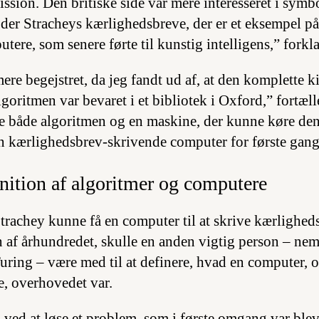
ission. Den britiske side var mere interesseret i sym
r der Stracheys kærlighedsbreve, der er et eksempel 
utere, som senere førte til kunstig intelligens,” forkl
re begejstret, da jeg fandt ud af, at den komplette k
oritmen var bevaret i et bibliotek i Oxford,” fortæll
be både algoritmen og en maskine, der kunne køre den
in kærlighedsbrev-skrivende computer for første gang
nition af algoritmer og computere
trachey kunne få en computer til at skrive kærlighed
n af århundredet, skulle en anden vigtig person – ne
uring – være med til at definere, hvad en computer, o
e, overhovedet var.
ved at løse et problem, som i første omgang var bleve