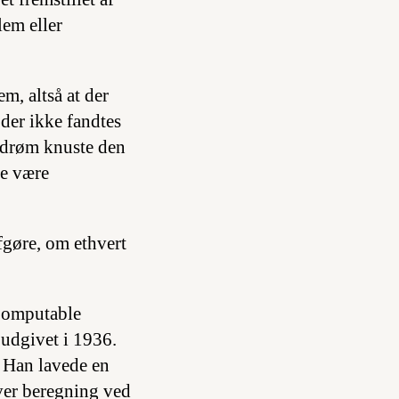
em eller
m, altså at der
der ikke fandtes
n drøm knuste den
le være
fgøre, om ethvert
omputable
 udgivet i 1936.
. Han lavede en
ver beregning ved