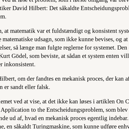
iker David Hilbert: Det såkaldte Entscheidungsprobl
em.
 at matematik var et fuldstændigt og konsistent syste
e matematiske udsagn, som ikke kunne bevises, og at 
lser, så længe man fulgte reglerne for systemet. De
Kurt Gödel, som beviste, at sådan et system enten vil
r inkonsistent.
ilbert, om der fandtes en mekanisk proces, der kan a
er sandt eller falsk.
emet ved at vise, at det ikke kan løses i artiklen
On C
 Application to the Entscheidungsproblem
, som blev
inde ud af, hvad en mekanisk proces egentlig indebar
ne, en såkaldt Turingmaskine, som kunne udføre enh