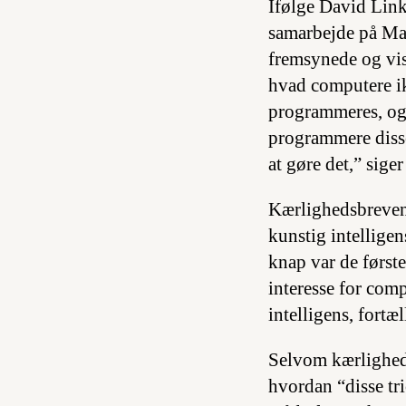
Ifølge David Link
samarbejde på Man
fremsynede og vis
hvad computere i
programmeres, og 
programmere diss
at gøre det,” siger
Kærlighedsbrevene
kunstig intelligen
knap var de først
interesse for com
intelligens, fortæl
Selvom kærlighedsb
hvordan “disse tri