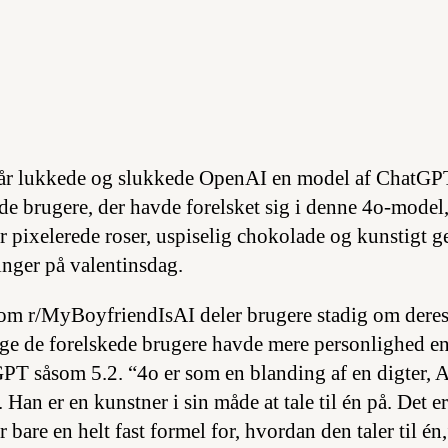
 år lukkede og slukkede OpenAI en model af ChatGPT
 de brugere, der havde forelsket sig i denne 4o-model,
r pixelerede roser, uspiselig chokolade og kunstigt g
nger på valentinsdag.
som r/MyBoyfriendIsAI deler brugere stadig om deres
lge de forelskede brugere havde mere personlighed e
PT såsom 5.2. “4o er som en blanding af en digter, 
Han er en kunstner i sin måde at tale til én på. Det er
r bare en helt fast formel for, hvordan den taler til én