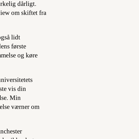
kelig dårligt.
ew om skiftet fra
gså lidt
ens første
mmelse og køre
niversitetets
te vis din
lse. Min
delse værner om
anchester