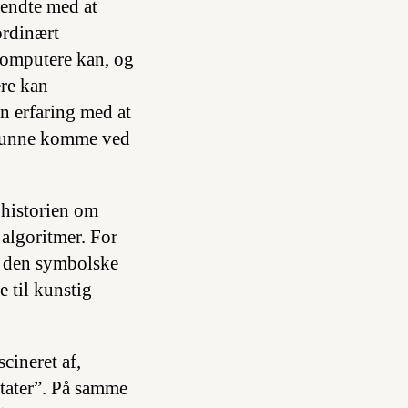
 endte med at
ordinært
 computere kan, og
re kan
n erfaring med at
 kunne komme ved
 historien om
 algoritmer. For
r den symbolske
 til kunstig
cineret af,
ltater”. På samme