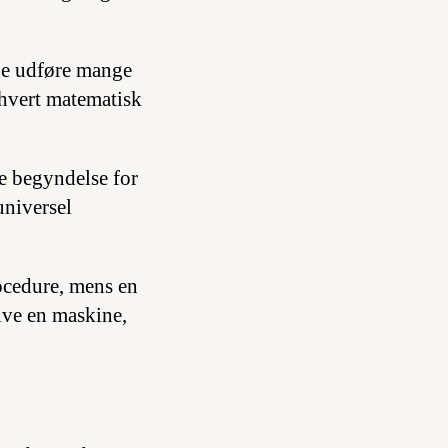
ne udføre mange
thvert matematisk
e begyndelse for
universel
rocedure, mens en
blive en maskine,