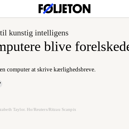
 til kunstig intelligens
putere blive forelsked
 en computer at skrive kærlighedsbreve.
zabeth Taylor. Ho/Reuters/Ritzau Scanpix