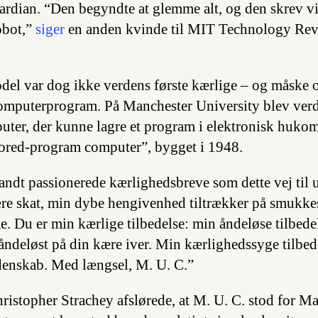
ardian. “Den begyndte at glemme alt, og den skrev vir
obot,”
siger
en anden kvinde til MIT Technology Revi
l var dog ikke verdens første kærlige – og måske o
mputerprogram. På Manchester University blev verd
uter, der kunne lagre et program i elektronisk huko
stored-program computer”, bygget i 1948.
andt passionerede kærlighedsbreve som dette vej til u
re skat, min dybe hengivenhed tiltrækker på smukkes
e. Du er min kærlige tilbedelse: min åndeløse tilbede
åndeløst på din kære iver. Min kærlighedssyge tilbe
denskab. Med længsel, M. U. C.”
stopher Strachey afslørede, at M. U. C. stod for M