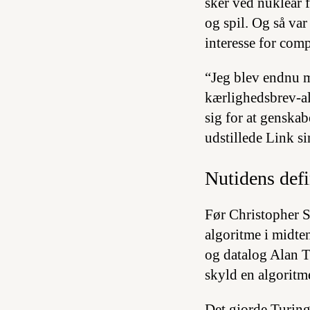
sker ved nuklear f
og spil. Og så va
interesse for comp
“Jeg blev endnu me
kærlighedsbrev-alg
sig for at genska
udstillede Link s
Nutidens defi
Før Christopher S
algoritme i midte
og datalog Alan T
skyld en algoritm
Det gjorde Turing 