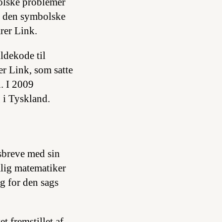
bolske problemer
på den symbolske
arer Link.
ildekode til
er Link, som satte
. I 2009
 i Tyskland.
sbreve med sin
mlig matematiker
g for den sags
t fremstillet af