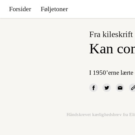
Forsider
Føljetoner
Fra kileskrift
Kan com
I 1950’erne lærte
Håndskrevet kærlighedsbrev fra Eli