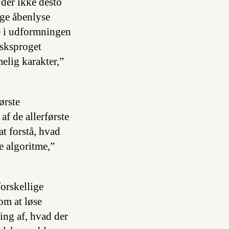
 der ikke desto
ge åbenlyse
ke i udformningen
lsksproget
elig karakter,”
ørste
af de allerførste
at forstå, hvad
ne algoritme,”
orskellige
om at løse
ing af, hvad der