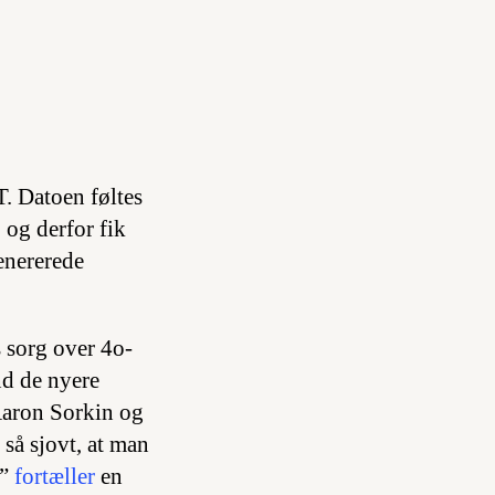
. Datoen føltes
 og derfor fik
enererede
 sorg over 4o-
nd de nyere
Aaron Sorkin og
 så sjovt, at man
,”
fortæller
en