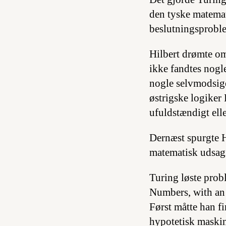
den tyske matemat
beslutningsprobl
Hilbert drømte om,
ikke fandtes nogl
nogle selvmodsige
østrigske logiker 
ufuldstændigt elle
Dernæst spurgte H
matematisk udsagn 
Turing løste probl
Numbers, with an
Først måtte han f
hypotetisk maski