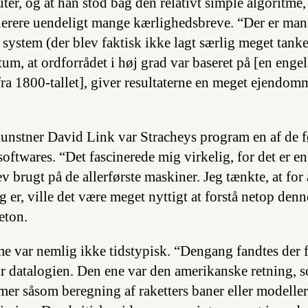
er, og at han stod bag den relativt simple algoritme,
erere uendeligt mange kærlighedsbreve. “Der er man
 system (der blev faktisk ikke lagt særlig meget tan
ktum, at ordforrådet i høj grad var baseret på [en enge
 1800-tallet], giver resultaterne en meget ejendomm
kunstner David Link var Stracheys program en af de f
oftwares. “Det fascinerede mig virkelig, for det er en 
ev brugt på de allerførste maskiner. Jeg tænkte, at for 
g er, ville det være meget nyttigt at forstå netop den
eton.
me var nemlig ikke tidstypisk. “Dengang fandtes der f
or datalogien. Den ene var den amerikanske retning, s
er såsom beregning af raketters baner eller modeller