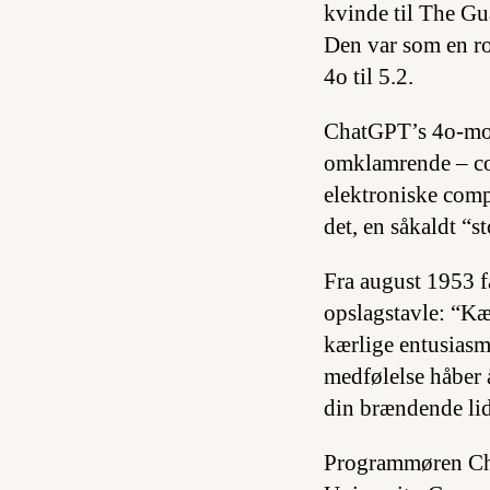
kvinde til The Gu
Den var som en r
4o til 5.2.
ChatGPT’s 4o-mode
omklamrende – co
elektroniske comp
det, en såkaldt “
Fra august 1953 f
opslagstavle: “Kæ
kærlige entusiasm
medfølelse håber 
din brændende li
Programmøren Chri