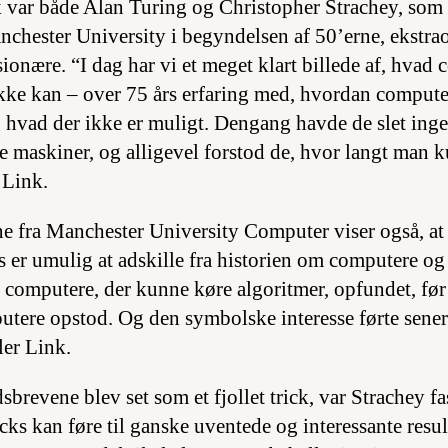
 var både Alan Turing og Christopher Strachey, som
chester University i begyndelsen af 50’erne, ekstra
ionære. “I dag har vi et meget klart billede af, hvad
kke kan – over 75 års erfaring med, hvordan compute
hvad der ikke er muligt. Dengang havde de slet inge
e maskiner, og alligevel forstod de, hvor langt man
 Link.
 fra Manchester University Computer viser også, at
s er umulig at adskille fra historien om computere og
e computere, der kunne køre algoritmer, opfundet, fø
putere opstod. Og den symbolske interesse førte senere
ler Link.
revene blev set som et fjollet trick, var Strachey fas
cks kan føre til ganske uventede og interessante resu