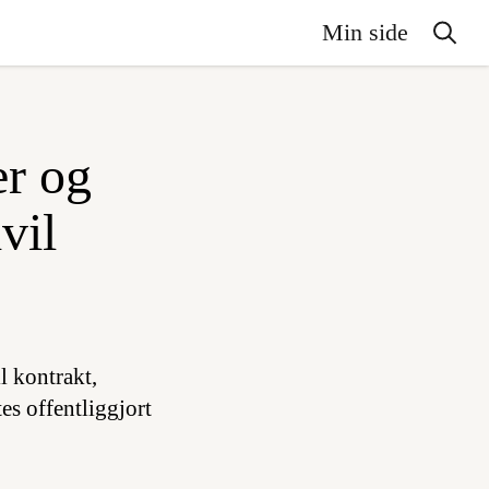
Min side
er og
vil
l kontrakt,
es offentliggjort