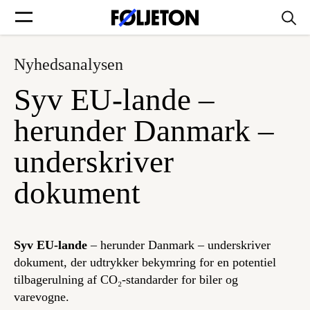
Nyhedsanalysen
Forsider
Syv EU-lande –
Føljetoner
herunder Danmark –
underskriver
dokument
Søg
Min side
Syv EU-lande
– herunder Danmark – underskriver
dokument, der udtrykker bekymring for en potentiel
Log ind
tilbagerulning af CO₂-standarder for biler og
varevogne.