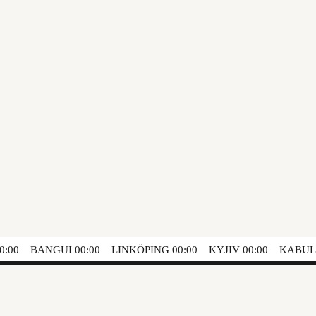
:00
BANGUI
00:00
LINKÖPING
00:00
KYJIV
00:00
KABUL
Føljeton