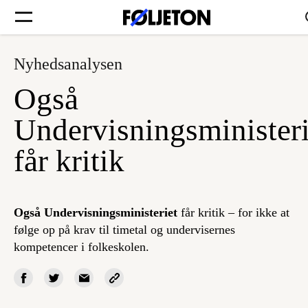
Nyhedsanalysen
Forsider
Også
Føljetoner
Undervisningsministeri
får kritik
Søg
Også Undervisningsministeriet
får kritik – for ikke at
følge op på krav til timetal og undervisernes
Min side
kompetencer i folkeskolen.
Log ind