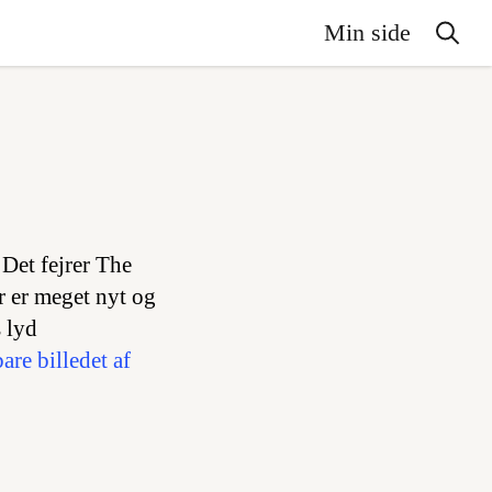
Min side
 Det fejrer The
er er meget nyt og
 lyd
are billedet af