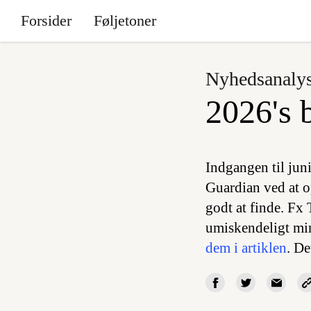
Forsider
Føljetoner
Nyhedsanaly
2026's 
Indgangen til juni
Guardian ved at op
godt at finde. F
umiskendeligt min
dem i artiklen
. De