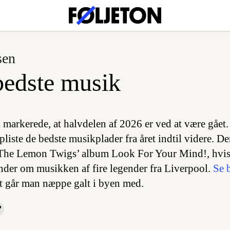
sen
bedste musik
 markerede, at halvdelen af 2026 er ved at være gået.
liste de bedste musikplader fra året indtil videre. D
x The Lemon Twigs’ album Look For Your Mind!, hvis
der om musikken af fire legender fra Liverpool.
Se b
t går man næppe galt i byen med.