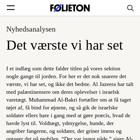
Nyhedsanalysen
Forsider
Det værste vi har set
Føljetoner
I et indlæg som dette falder titlen på vores sektion
nogle gange til jorden. For her er det nok snarere det
værste, vi har set, og ikke det bedste. Al Jazeera har talt
Søg
med palæstinensere om deres oplevelser i israelsk
varetægt. Muhammad Al-Bakri fortæller om at få taget
Min side
tøjet af, få bind for øjnene, og så gik de israelske
soldater ellers bare i gang med at gøre præcis, hvad de
havde lyst til. Voldtægt, ydmygelse, hunde, der
Log ind
angriber fangerne, og soldater, der griner imens og
optager det på mobilen. “Der var ingen nåde,” siger Al-