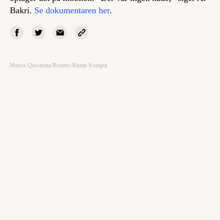
Bakri.
Se dokumentaren her
.
Mussa Qawasma/Reuters/Ritzau Scanpix