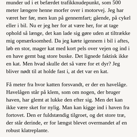
munder ud i et befærdet trafikknudepunkt, som 500
meter længere henne morfer over i motorvej. Jeg har
været her før, men kun på gennemfart; gående, på cykel
eller i bil. Nu er jeg her for at være her, for at tage
ophold så længe, det kan lade sig gøre uden at tiltrække
mig opmærksomhed. Da jeg kørte igennem i bil i aftes,
løb en stor, mager kat med kort pels over vejen og ind i
en have gemt bag store buske. Det lignede faktisk ikke
en kat. Men hvad skulle det så være for et dyr? Jeg
bliver nødt til at holde fast i, at det var en kat.
Få meter fra hvor katten forsvandt, er der en havelåge.
Havelågen står på klem, som om nogen, der bruger
haven, har glemt at lukke den efter sig. Men det kan
ikke være sket for nylig. Man kan kigge ind i haven fra
fortovet. Den er fuldstændig tilgroet, og det store træ,
der står derinde, er for længst blevet overmandet af en
robust klatreplante.