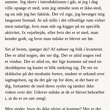
samme. Jeg skrev i introduktionen i går, at jeg i dag
ville opsøge et sted, som jeg omtalte som et ikke-sted,
og nu står jeg her faktisk. Det vil sige, jeg bevæger mig
langsomt fremad. At stå stille i det offentlige rum virker
mest naturligt, hvis man står og kigger på en specifik
aktivitet, fx vejarbejde, eller hvis det er et sted, man
kender godt, og hvor man måske er blevet set før.
Set af hvem, spørger du? Af naboer og folk i kvarteret.
Der er altid nogen, der ser dig. Der er altid nogen ved
et vindue. Der er altid en, der lige kommer ud med en
skraldepose og kaster et blik omkring sig. De ser en
skikkelse på det modsatte fortov, studser et sekund over
iagttagelsen, og da det går op for dem, at det bare er
dig, fortsætter de med deres sysler og tænker ikke
videre over det. Udover måske at de er blevet bekræftet
i, at du er en sær snegl.
Men steder, hvor du ikke plejer at komme? Her er det