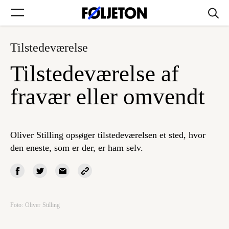
Tilstedeværelse
Forsider
Tilstedeværelse af
Føljetoner
fravær eller omvendt
Oliver Stilling opsøger tilstedeværelsen et sted, hvor
Søg
den eneste, som er der, er ham selv.
Min side
Log ind
Foto: Oliver Stilling