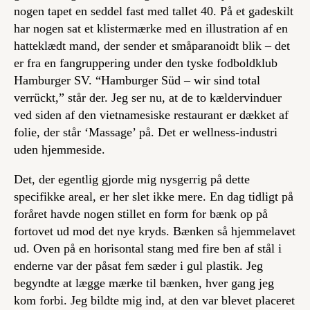
nogen tapet en seddel fast med tallet 40. På et gadeskilt
har nogen sat et klistermærke med en illustration af en
hatteklædt mand, der sender et småparanoidt blik – det
er fra en fangruppering under den tyske fodboldklub
Hamburger SV. “Hamburger Süd – wir sind total
verrückt,” står der. Jeg ser nu, at de to kældervinduer
ved siden af den vietnamesiske restaurant er dækket af
folie, der står ‘Massage’ på. Det er wellness-industri
uden hjemmeside.
Det, der egentlig gjorde mig nysgerrig på dette
specifikke areal, er her slet ikke mere. En dag tidligt på
foråret havde nogen stillet en form for bænk op på
fortovet ud mod det nye kryds. Bænken så hjemmelavet
ud. Oven på en horisontal stang med fire ben af stål i
enderne var der påsat fem sæder i gul plastik. Jeg
begyndte at lægge mærke til bænken, hver gang jeg
kom forbi. Jeg bildte mig ind, at den var blevet placeret