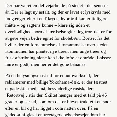
Der har været en del vejarbejde på stedet i det seneste
år. Der er lagt ny asfalt, og der er lavet et lyskryds med
fodgængerfelter i et T-kryds, hvor trafikanter tidligere
måtte – og sagtens kunne – klare sig uden et
overflødighedshorn af færdselsregler. Jeg tror, det er for
at gøre vejen bedre egnet for skolebørn. Bortset fra det
hviler der en fornemmelse af forsømmelse over stedet.
Kommunen har plantet nye træer, men unge træer og
frisk afstribning alene kan ikke løfte et område. Laissez
faire er godt, men her er det gone bananas.
På en belysningsmast ud for et autoværksted, der
reklamerer med billige Yokohama-dæk, er der fæstnet
et gadeskilt med små, besynderlige rustskader:
‘Retortvej’, står der. Skiltet hænger med et fald på 45
grader og ser ud, som om det er blevet trukket i en snor
efter en bil og har ligget i cola natten over. På en
gadedør af glas i en treetagers beboelsesejendom har