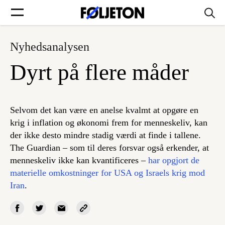
Nyhedsanalysen
Forsider
Dyrt på flere måder
Føljetoner
Selvom det kan være en anelse kvalmt at opgøre en
krig i inflation og økonomi frem for menneskeliv, kan
der ikke desto mindre stadig værdi at finde i tallene.
Søg
The Guardian – som til deres forsvar også erkender, at
menneskeliv ikke kan kvantificeres –
har opgjort de
Min side
materielle omkostninger for USA og Israels krig mod
Iran
.
Log ind