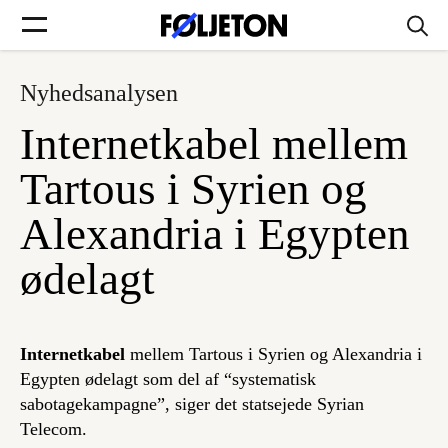
Nyhedsanalysen
Forsider
Internetkabel mellem
Føljetoner
Tartous i Syrien og
Alexandria i Egypten
ødelagt
Søg
Min side
Internetkabel
mellem Tartous i Syrien og Alexandria i
Egypten ødelagt som del af “systematisk
Log ind
sabotagekampagne”, siger det statsejede Syrian
Telecom.