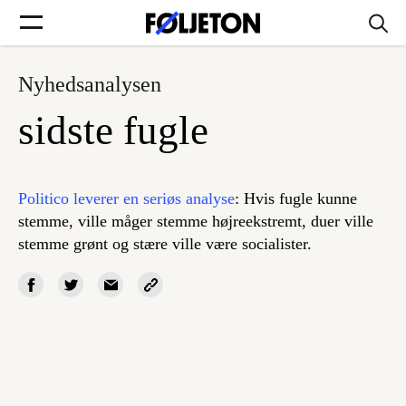
Nyhedsanalysen
Forsider
sidste fugle
Føljetoner
Politico leverer en seriøs analyse
: Hvis fugle kunne
stemme, ville måger stemme højreekstremt, duer ville
stemme grønt og stære ville være socialister.
Søg
Min side
Log ind