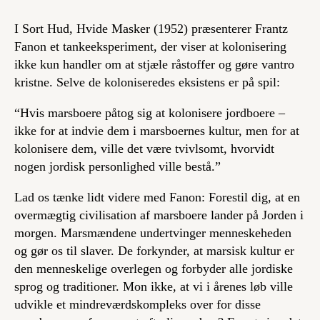
I
Sort Hud, Hvide Masker
(1952) præsenterer Frantz
Fanon et tankeeksperiment, der viser at kolonisering
ikke kun handler om at stjæle råstoffer og gøre vantro
kristne. Selve de koloniseredes eksistens er på spil:
“Hvis marsboere påtog sig at kolonisere jordboere –
ikke for at indvie dem i marsboernes kultur, men for at
kolonisere dem, ville det være tvivlsomt, hvorvidt
nogen jordisk personlighed ville bestå.”
Lad os tænke lidt videre med Fanon: Forestil dig, at en
overmægtig civilisation af marsboere lander på Jorden i
morgen. Marsmændene undertvinger menneskeheden
og gør os til slaver. De forkynder, at marsisk kultur er
den menneskelige overlegen og forbyder alle jordiske
sprog og traditioner. Mon ikke, at vi i årenes løb ville
udvikle et mindreværdskompleks over for disse