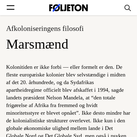
Afkoloniseringens filosofi
Forsider
Marsmænd
Føljetoner
Kolonitiden er ikke forbi — eller formelt er den. De
fleste europæiske kolonier blev selvstændige i midten
af det 20. århundrede, og da Sydafrikas
Søg
apartheidregime officielt blev afskaffet i 1994, sagde
landets præsident Nelson Mandela, at “den totale
Min side
frigørelse af Afrika fra fremmed og hvidt
minoritetsstyre er blevet opnået”. Ikke desto mindre har
de kolonialistiske strukturer overlevet. Ikke kun i den
Log ind
globale økonomiske ulighed mellem lande i Det
Globale Nord og Det Globale Syd, men også i psyken