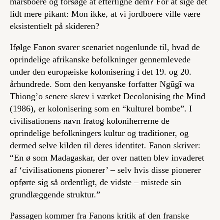
marsboere og forsøge at efterligne dem? For at sige det
lidt mere pikant: Mon ikke, at vi jordboere ville være
eksistentielt på skideren?
Ifølge Fanon svarer scenariet nogenlunde til, hvad de
oprindelige afrikanske befolkninger gennemlevede
under den europæiske kolonisering i det 19. og 20.
århundrede. Som den kenyanske forfatter Ngũgĩ wa
Thiong’o senere skrev i værket
Decolonising the Mind
(1986), er kolonisering som en “kulturel bombe”. I
civilisationens navn fratog koloniherrerne de
oprindelige befolkningers kultur og traditioner, og
dermed selve kilden til deres identitet. Fanon skriver:
“En ø som Madagaskar, der over natten blev invaderet
af ‘civilisationens pionerer’ – selv hvis disse pionerer
opførte sig så ordentligt, de vidste – mistede sin
grundlæggende struktur.”
Passagen kommer fra Fanons kritik af den franske