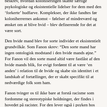
beskrev, hvordan koloniseringen skabte særlige
psykologiske og eksistentielle lidelser for dem med den
‘forkerte’ hudfarve. Komplekser, der ikke fandtes før
koloniherrernes ankomst – følelser af mindreværd og
ønsket om at blive hvid – blev definerende for det at
være sort.
Den hvide mand blev for sorte individer et eksistentielt
grundvilkår. Som Fanon skrev: “Den sorte mand har
ingen ontologisk modstand i den hvide mands øjne.”
For Fanon vil den sorte mand altid være fastlåst af den
hvide mands blik, for evigt fordømt til at være ‘en
anden’ i relation til de hvide og skabe sin identitet i et
landskab af fortællinger, der er skabt specifikt til at
nedværdige folk som ham.
Fanon tvinger os til ikke bare at forstå racisme som
fordomme og stereotypiske holdninger, der findes i
hovedet på racister. For den lever også i psyken hos