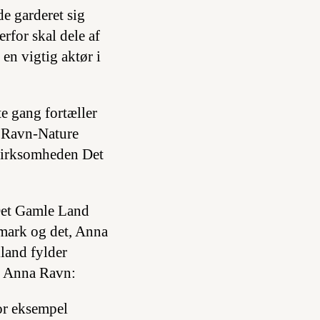
de garderet sig
rfor skal dele af
en vigtig aktør i
e gang fortæller
s Ravn-Nature
 virksomheden Det
 Det Gamle Land
nmark og det, Anna
land fylder
er Anna Ravn:
or eksempel