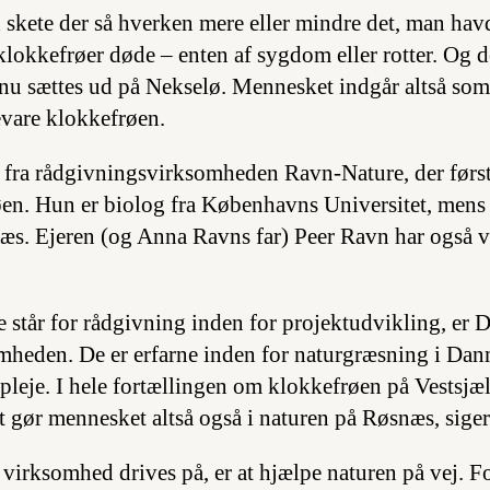
n skete der så hverken mere eller mindre det, man hav
lokkefrøer døde – enten af sygdom eller rotter. Og de
nu sættes ud på Nekselø. Mennesket indgår altså som 
evare klokkefrøen.
fra rådgivningsvirksomheden Ravn-Nature, der først
en. Hun er biolog fra Københavns Universitet, men
næs. Ejeren (og Anna Ravns far) Peer Ravn har også
står for rådgivning inden for projektudvikling, er
omheden. De er erfarne inden for naturgræsning i Da
pleje. I hele fortællingen om klokkefrøen på Vestsjæl
 gør mennesket altså også i naturen på Røsnæs, sig
virksomhed drives på, er at hjælpe naturen på vej. F