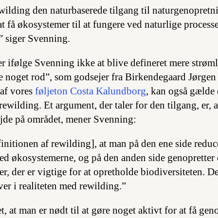
ilding den naturbaserede tilgang til naturgenopretnin
t få økosystemer til at fungere ved naturlige proces
” siger Svenning.
 ifølge Svenning ikke at blive defineret mere strøml
e noget rod”, som godsejer fra Birkendegaard Jørge
 af vores
føljeton Costa Kalundborg
, kan også gælde
ewilding. Et argument, der taler for den tilgang, er, at
ejde på området, mener Svenning:
finitionen af rewilding], at man på den ene side redu
ed økosystemerne, og på den anden side genopretter 
r, der er vigtige for at opretholde biodiversiteten. D
aver i realiteten med rewilding.”
 at man er nødt til at gøre noget aktivt for at få gen