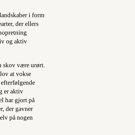
rlandskaber i form
rter, der ellers
enopretning
iv og aktiv
en skov være urørt.
 lov at vokse
r efterfølgende
g er aktiv
l har gjort på
er, der gavner
selv på nogen