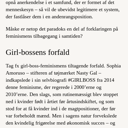
opnå anerkendelse i et samfund, der er formet af det
menneskesyn – så vil de ubevidst legitimere et system,
der fastlåser dem i en andenrangsposition.
Måske er netop det paradoks en del af forklaringen på
feminismens tilbagegang i samtiden?
Girl-bossens forfald
Tag fx girl-boss-feminismens tiltagende forfald. Sophia
Amoruso – stifteren af tøjmærket Nasty Gal –
indkapslede i sin selvbiografi
#GIRLBOSS
fra 2014
denne feminisme, der regerede i 2000’erne og
2010’erne. Den slags, som rutinemæssigt blev stoppet
ned i kvinder født i årtiet før årtusindskiftet, og som
stod for at få kvinder ind i de magtpositioner, der før
var forbeholdt mænd. Men i sagens natur forvekslede
den kvindelig frigørelse med økonomisk succes – og