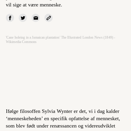
vil sige at være menneske.
'Cane holeing in a Jamaican plantation' The Illustrated London News (1849) -
Wikimedia Commons
Ifølge filosoffen Sylvia Wynter er det, vi i dag kalder
‘menneskeheden’ en specifik opfattelse af mennesket,
som blev født under renæssancen og videreudviklet