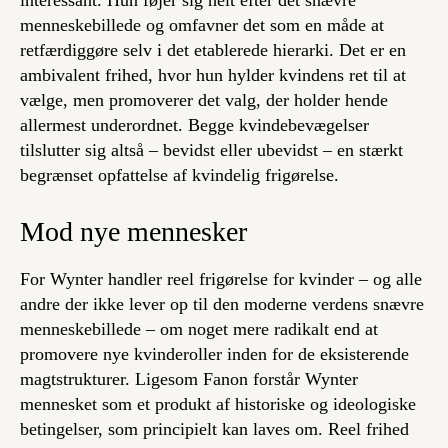
interessant. Hun føjer sig helt efter det snævre
menneskebillede og omfavner det som en måde at
retfærdiggøre selv i det etablerede hierarki. Det er en
ambivalent frihed, hvor hun hylder kvindens ret til at
vælge, men promoverer det valg, der holder hende
allermest underordnet. Begge kvindebevægelser
tilslutter sig altså – bevidst eller ubevidst – en stærkt
begrænset opfattelse af kvindelig frigørelse.
Mod nye mennesker
For Wynter handler reel frigørelse for kvinder – og alle
andre der ikke lever op til den moderne verdens snævre
menneskebillede – om noget mere radikalt end at
promovere nye kvinderoller inden for de eksisterende
magtstrukturer. Ligesom Fanon forstår Wynter
mennesket som et produkt af historiske og ideologiske
betingelser, som principielt kan laves om. Reel frihed