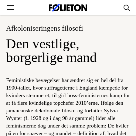
Afkoloniseringens filosofi
Forsider
Den vestlige,
Føljetoner
borgerlige mand
Feministiske bevægelser har ændret sig en hel del fra
Søg
1900-tallet, hvor suffragetterne i England kæmpede for
kvinders stemmeret, til girl boss-feministernes kamp for
at få flere kvindelige topchefer 2010’erne. Ifølge den
Min side
jamaicanske dekoloniale filosof og forfatter Sylvia
Wynter (f. 1928 og i dag 98 år gammel) lider alle
Log ind
feminismerne dog under det samme problem: De hviler
på en for snæver – og mandet – definition af, hvad det