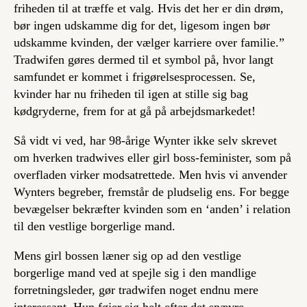
friheden til at træffe et valg. Hvis det her er din drøm,
bør ingen udskamme dig for det, ligesom ingen bør
udskamme kvinden, der vælger karriere over familie.”
Tradwifen gøres dermed til et symbol på, hvor langt
samfundet er kommet i frigørelsesprocessen. Se,
kvinder har nu friheden til igen at stille sig bag
kødgryderne, frem for at gå på arbejdsmarkedet!
Så vidt vi ved, har 98-årige Wynter ikke selv skrevet
om hverken tradwives eller girl boss-feminister, som på
overfladen virker modsatrettede. Men hvis vi anvender
Wynters begreber, fremstår de pludselig ens. For begge
bevægelser bekræfter kvinden som en ‘anden’ i relation
til den vestlige borgerlige mand.
Mens girl bossen læner sig op ad den vestlige
borgerlige mand ved at spejle sig i den mandlige
forretningsleder, gør tradwifen noget endnu mere