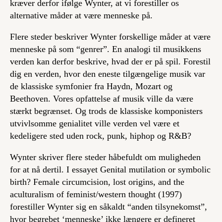
kræver derfor ifølge Wynter, at vi forestiller os
alternative måder at være menneske på.
Flere steder beskriver Wynter forskellige måder at være
menneske på som “genrer”. En analogi til musikkens
verden kan derfor beskrive, hvad der er på spil. Forestil
dig en verden, hvor den eneste tilgængelige musik var
de klassiske symfonier fra Haydn, Mozart og
Beethoven. Vores opfattelse af musik ville da være
stærkt begrænset. Og trods de klassiske komponisters
utvivlsomme genialitet ville verden vel være et
kedeligere sted uden rock, punk, hiphop og R&B?
Wynter skriver flere steder håbefuldt om muligheden
for at nå dertil. I essayet
Genital mutilation or symbolic
birth? Female circumcision, lost origins, and the
aculturalism of feminist/western thought
(1997)
forestiller Wynter sig en såkaldt “anden tilsynekomst”,
hvor begrebet ‘menneske’ ikke længere er defineret