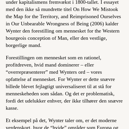
under kapitalismens fremvækst i 1800-tallet. I essayet
med den ikke så mundrette titel
On How We Mistook
the Map for the Territory, and Reimprisoned Ourselves
in Our Unbearable Wrongness of Being
(2006) kalder
Wynter den forestilling om mennesket for
the Western
bourgeois conception of Man
, eller den vestlige,
borgerlige mand.
Forestillingen om mennesket som en rationel,
profitdreven, hvid mand dominerer – eller
“overrepræsenterer” med Wynters ord – vores
opfattelse af mennesket. For Wynter er dette snævre
billede blevet fejlagtigt universaliseret til at stå for
menneskeheden som sådan. Og det er problematisk,
fordi det udelukker enhver, der ikke tilhører den snævre
kasse.
Et eksempel på det, Wynter taler om, er det moderne
verdenskort, hvor de “hvide” områder som Europa og