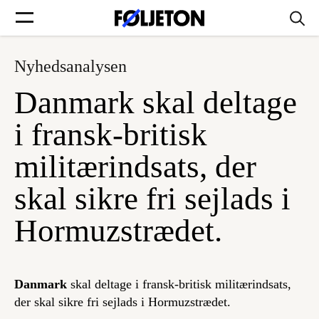
Nyhedsanalysen
Forsider
Danmark skal deltage
Føljetoner
i fransk-britisk
militærindsats, der
skal sikre fri sejlads i
Søg
Hormuzstrædet.
Min side
Danmark
skal deltage i fransk-britisk militærindsats,
Log ind
der skal sikre fri sejlads i Hormuzstrædet.