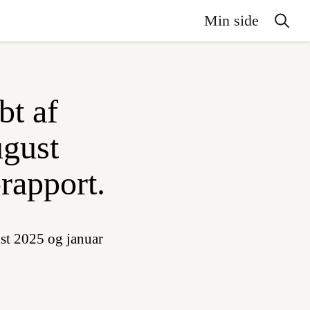
Min side
bt af
ugust
rapport.
st 2025 og januar