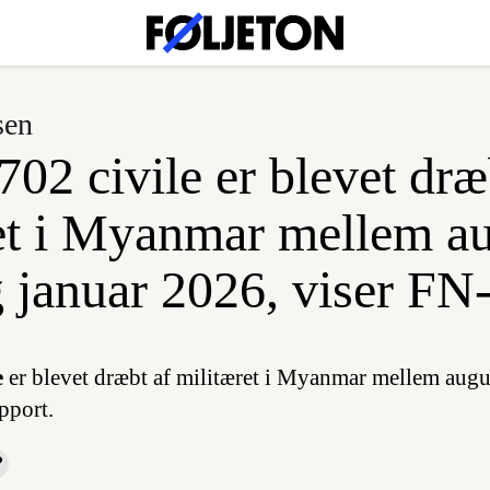
sen
02 civile er blevet dræ
et i Myanmar mellem a
 januar 2026, viser FN-
e
er blevet dræbt af militæret i Myanmar mellem augu
pport.