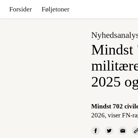
Forsider
Føljetoner
Nyhedsanaly
Mindst 7
militær
2025 og
Mindst 702 civil
2026, viser FN-ra