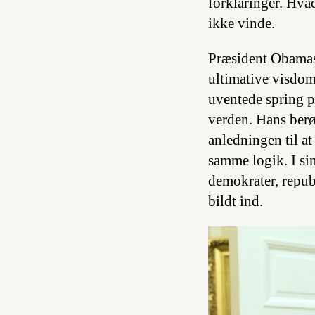
forklaringer. Hva
ikke vinde.
Præsident Obamas
ultimative visdom
uventede spring på
verden. Hans berø
anledningen til at
samme logik. I si
demokrater, repub
bildt ind.