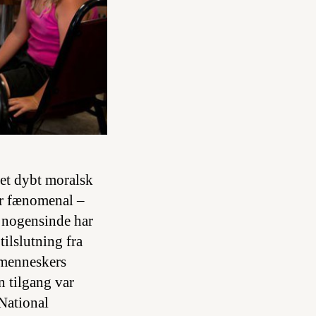
 et dybt moralsk
var fænomenal –
g nogensinde har
tilslutning fra
 menneskers
n tilgang var
National