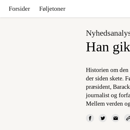
Forsider
Føljetoner
Nyhedsanaly
Han gik
Historien om den 
der siden skete. F
præsident, Barack
journalist og for
Mellem verden o