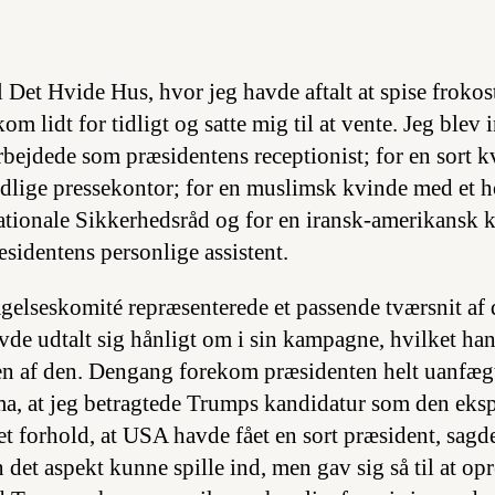
til Det Hvide Hus, hvor jeg havde aftalt at spise froko
om lidt for tidligt og satte mig til at vente. Jeg blev 
rbejdede som præsidentens receptionist; for en sort k
tedlige pressekontor; for en muslimsk kvinde med et 
ationale Sikkerhedsråd og for en iransk-amerikansk k
sidentens personlige assistent.
elseskomité repræsenterede et passende tværsnit af
e udtalt sig hånligt om i sin kampagne, hvilket han 
ten af den. Dengang forekom præsidenten helt uanfæg
ma, at jeg betragtede Trumps kandidatur som den ekspl
t forhold, at USA havde fået en sort præsident, sagde
det aspekt kunne spille ind, men gav sig så til at op