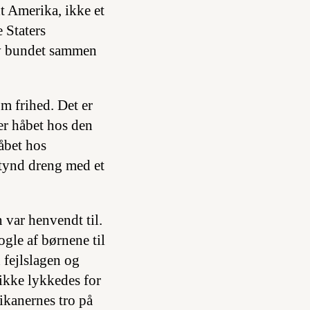
dt Amerika, ikke et
 Staters
ev bundet sammen
m frihed. Det er
er håbet hos den
åbet hos
 tynd dreng med et
 var henvendt til.
le af børnene til
 fejlslagen og
 ikke lykkedes for
ikanernes tro på