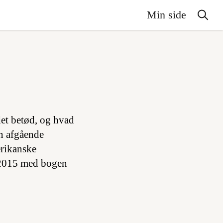
Min side
det betød, og hvad
en afgående
erikanske
i 2015 med bogen