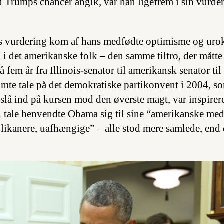
d Trumps chancer angik, var han ligefrem i sin vurd
 vurdering kom af hans medfødte optimisme og urok
 i det amerikanske folk – den samme tiltro, der måtte
 fem år fra Illinois-senator til amerikansk senator til 
mte tale på det demokratiske partikonvent i 2004, 
 slå ind på kursen mod den øverste magt, var inspirer
n tale henvendte Obama sig til sine “amerikanske me
likanere, uafhængige” – alle stod mere samlede, end 