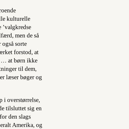
troende
le kulturelle
e ’valgkredse
lfærd, men de så
r også sorte
ærket forstod, at
e … at børn ikke
tninger til dem,
der læser bøger og
 i overstørrelse,
 tilsluttet sig en
 for den slags
iberalt Amerika, og