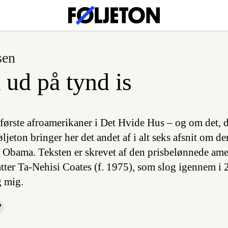
sen
 ud på tynd is
første afroamerikaner i Det Hvide Hus – og om det, 
øljeton bringer her det andet af i alt seks afsnit om d
 Obama. Teksten er skrevet af den prisbelønnede am
fatter Ta-Nehisi Coates (f. 1975), som slog igennem 
g mig
.