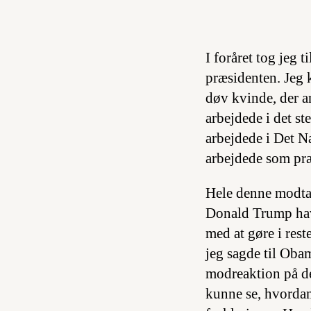
I foråret tog jeg 
præsidenten. Jeg k
døv kvinde, der a
arbejdede i det s
arbejdede i Det N
arbejdede som præ
Hele denne modtag
Donald Trump havd
med at gøre i res
jeg sagde til Oba
modreaktion på de
kunne se, hvordan 