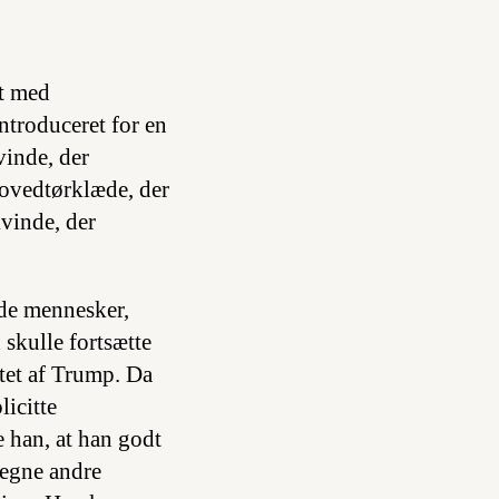
st med
introduceret for en
vinde, der
hovedtørklæde, der
vinde, der
 de mennesker,
skulle fortsætte
tet af Trump. Da
icitte
 han, at han godt
regne andre