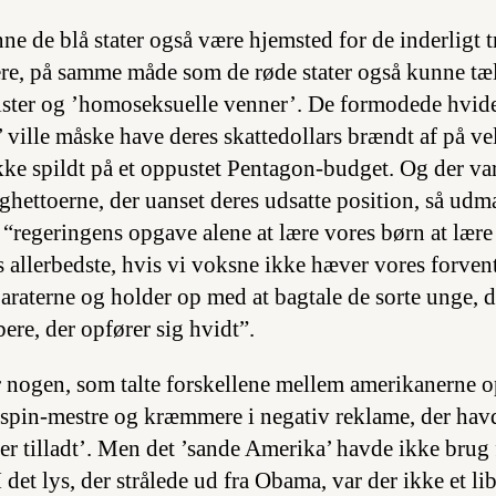
ne de blå stater også være hjemsted for de inderligt 
re, på samme måde som de røde stater også kunne tæl
ister og ’homoseksuelle venner’. De formodede hvid
ville måske have deres skattedollars brændt af på ve
ikke spildt på et oppustet Pentagon-budget. Og der va
ghettoerne, der uanset deres udsatte position, så udm
 “regeringens opgave alene at lære vores børn at lær
s allerbedste, hvis vi voksne ikke hæver vores forven
paraterne og holder op med at bagtale de sorte unge, 
ere, der opfører sig hvidt”.
 nogen, som talte forskellene mellem amerikanerne op
 spin-mestre og kræmmere i negativ reklame, der havde
t er tilladt’. Men det ’sande Amerika’ havde ikke brug
I det lys, der strålede ud fra Obama, var der ikke et l