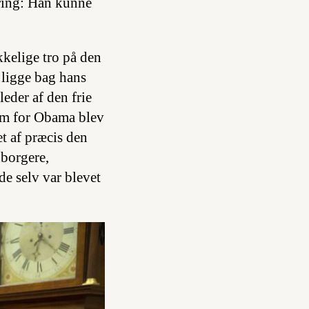
ering: Han kunne
kelige tro på den
 ligge bag hans
leder af den frie
som for Obama blev
et af præcis den
dborgere,
de selv var blevet