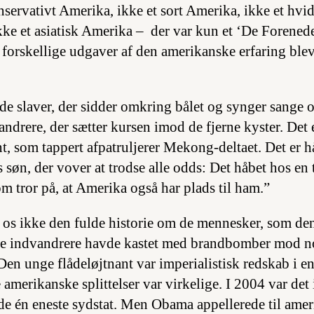
nservativt Amerika, ikke et sort Amerika, ikke et hvi
kke et asiatisk Amerika – der var kun et ‘De Forenede
 forskellige udgaver af den amerikanske erfaring bl
de slaver, der sidder omkring bålet og synger sange o
ndrere, der sætter kursen imod de fjerne kyster. Det 
t, som tappert afpatruljerer Mekong-deltaet. Det er h
 søn, der vover at trodse alle odds: Det håbet hos en
m tror på, at Amerika også har plads til ham.”
e os ikke den fulde historie om de mennesker, som den
e indvandrere havde kastet med brandbomber mod nog
en unge flådeløjtnant var imperialistisk redskab i en
amerikanske splittelser var virkelige. I 2004 var det
de én eneste sydstat. Men Obama appellerede til amer