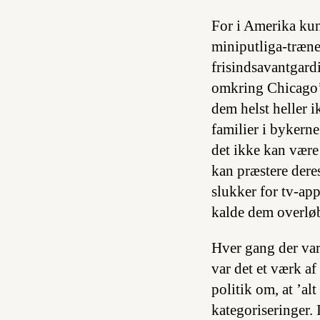
For i Amerika kun
miniputliga-træne
frisindsavantgard
omkring Chicago’ 
dem helst heller 
familier i bykerne
det ikke kan være
kan præstere dere
slukker for tv-ap
kalde dem overløb
Hver gang der var
var det et værk af
politik om, at ’al
kategoriseringer. 