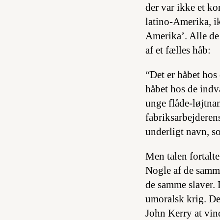
der var ikke et ko
latino-Amerika, i
Amerika’. Alle de
af et fælles håb:
“Det er håbet hos 
håbet hos de indva
unge flåde-løjtnan
fabriksarbejderens
underligt navn, so
Men talen fortalt
Nogle af de samm
de samme slaver. D
umoralsk krig. De 
John Kerry at vin