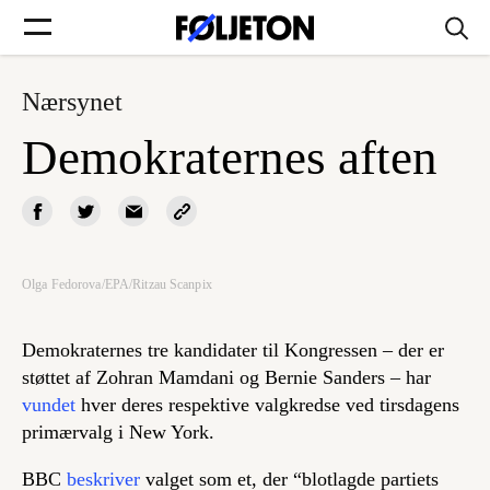
Nærsynet
Forsider
Demokraternes aften
Føljetoner
Olga Fedorova/EPA/Ritzau Scanpix
Søg
Demokraternes tre kandidater til Kongressen – der er
Min side
støttet af Zohran Mamdani og Bernie Sanders – har
vundet
hver deres respektive valgkredse ved tirsdagens
primærvalg i New York.
Log ind
BBC
beskriver
valget som et, der “blotlagde partiets