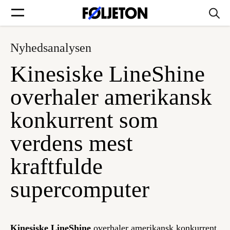
Nyhedsanalysen
Forsider
Kinesiske LineShine
Føljetoner
overhaler amerikansk
konkurrent som
verdens mest
Søg
kraftfulde
Min side
supercomputer
Log ind
Kinesiske LineShine
overhaler amerikansk konkurrent