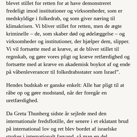
blevet stillet for retten for at have demonstreret
fredeligt imod institutioner og virksomheder, som er
medskyldige i folkedrab, og som giver næring til
klimakrisen. Vi bliver stillet for retten, men de ægte
kriminelle – de, som skaber død og ødelæggelse – og
virksomheder og institutioner, der hjælper dem, slipper.
Vi vil fortsætte med at kræve, at de bliver stillet til
regnskab, og gøre vores pligt og kræve retfærdighed og
fortsætte med at kræve en akademisk boykot af og ende
på våbenleverancer til folkedrabsstater som Israel”.
Hendes budskab er ganske enkelt: Alle har pligt til at
råbe op og gøre modstand, når der foregår en
uretfærdighed.
Da Greta Thunberg sidste år sejlede med den
internationale fredsflotille, der senere i et eklatant brud
på international lov og ret blev bordet af israelske
styrker i internationalt farvand, så man en del