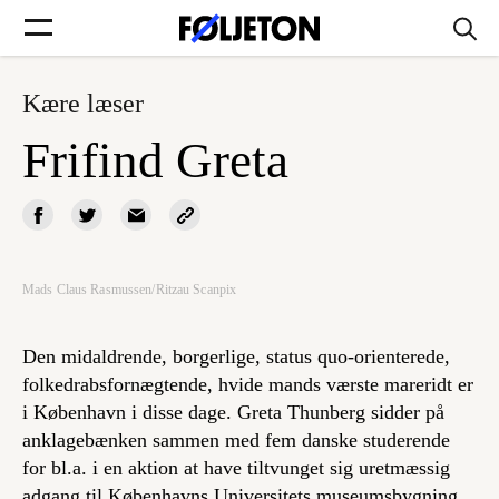
Kære læser
Forsider
Frifind Greta
Føljetoner
Mads Claus Rasmussen/Ritzau Scanpix
Søg
Den midaldrende, borgerlige, status quo-orienterede,
Min side
folkedrabsfornægtende, hvide mands værste mareridt er
i København i disse dage. Greta Thunberg sidder på
anklagebænken sammen med fem danske studerende
Log ind
for bl.a. i en aktion at have tiltvunget sig uretmæssig
adgang til Københavns Universitets museumsbygning.