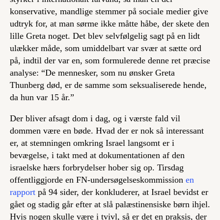
konservative, mandlige stemmer på sociale medier give
udtryk for, at man sørme ikke måtte håbe, der skete den
lille Greta noget. Det blev selvfølgelig sagt på en lidt
ulækker måde, som umiddelbart var svær at sætte ord
på, indtil der var en, som formulerede denne ret præcise
analyse: “De mennesker, som nu ønsker Greta
Thunberg død, er de samme som seksualiserede hende,
da hun var 15 år.”
Der bliver afsagt dom i dag, og i værste fald vil
dommen være en bøde. Hvad der er nok så interessant
er, at stemningen omkring Israel langsomt er i
bevægelse, i takt med at dokumentationen af den
israelske hærs forbrydelser hober sig op. Tirsdag
offentliggjorde en FN-undersøgelseskommission
en
rapport
på 94 sider, der konkluderer, at Israel bevidst er
gået og stadig går efter at slå palæstinensiske børn ihjel.
Hvis nogen skulle være i tvivl, så er det en praksis, der