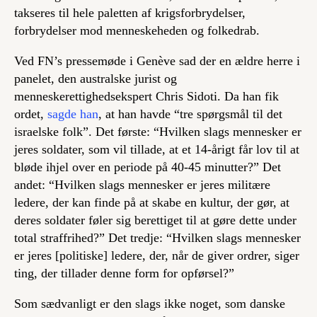
takseres til hele paletten af krigsforbrydelser,
forbrydelser mod menneskeheden og folkedrab.
Ved FN’s pressemøde i Genève sad der en ældre herre i
panelet, den australske jurist og
menneskerettighedsekspert Chris Sidoti. Da han fik
ordet,
sagde han
, at han havde “tre spørgsmål til det
israelske folk”. Det første: “Hvilken slags mennesker er
jeres soldater, som vil tillade, at et 14-årigt får lov til at
bløde ihjel over en periode på 40-45 minutter?” Det
andet: “Hvilken slags mennesker er jeres militære
ledere, der kan finde på at skabe en kultur, der gør, at
deres soldater føler sig berettiget til at gøre dette under
total straffrihed?” Det tredje: “Hvilken slags mennesker
er jeres [politiske] ledere, der, når de giver ordrer, siger
ting, der tillader denne form for opførsel?”
Som sædvanligt er den slags ikke noget, som danske