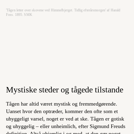
'Tågen letter over skovene ved Himmelbjerget. Tidlig efterårsmorgen' af Harald
Foss. 1895. SMK
Mystiske steder og tågede tilstande
Tågen har altid været mystisk og fremmedgørende.
Uanset hvor den optræder, kommer den ofte som et
uhyggeligt varsel, noget er ved at ske. Tågen er gotisk
og uhyggelig – eller unheimlich, efter Sigmund Freuds
definition. Altså uhjemlig i og med, at den gør noget