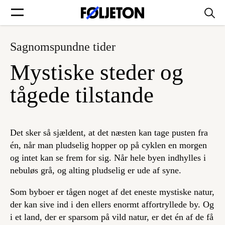
Sagnomspundne tider
Forsider
Mystiske steder og
Føljetoner
tågede tilstande
Det sker så sjældent, at det næsten kan tage pusten fra
Søg
én, når man pludselig hopper op på cyklen en morgen
og intet kan se frem for sig. Når hele byen indhylles i
nebuløs grå, og alting pludselig er ude af syne.
Min side
Som byboer er tågen noget af det eneste mystiske natur,
Log ind
der kan sive ind i den ellers enormt affortryllede by. Og
i et land, der er sparsom på vild natur, er det én af de få