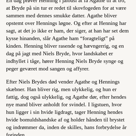
En dag prøver Henning i jalousi at få Agathe til at tro,
at Bryde på sin tur er redet til skovfogeden for at være
sammen med dennes smukke datter. Agathe bliver
opstemt over Hennings løgne. Og efter at Henning har
sagt, at det jo ikke er ham, der siger, at han har set dem
kysse hinanden, slår Agathe ham “foragteligt” på
kinden. Henning bliver rasende og hævngerrig, og en
dag på jagt med Niels Bryde, hvor landskabet er
indhyllet i tåge, hører Henning Niels Bryde synge og
peger geværet mod sangen og affyrer.
Efter Niels Brydes død vender Agathe og Hennings
skæbner. Han bliver rig, men ulykkelig, og hun er
fattig, dog også ulykkelig, og Agathe dør, efter hendes
nye mand bliver anholdt for svindel. I ligstuen, hvor
hun ligger i sin hvide ligdragt, tager Henning hendes
hvide bomuldshandske af og holder hånden til brystet
og indrømmer da, inden de skilles, hans forbrydelse år
forinden.