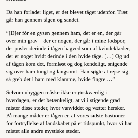
Da han forlader liget, er det blevet tåget udenfor. Træt
går han gennem tågen og sandet.
“[D]er fór en gysen gennem ham, det er en, der går
over min grav – der er nogen, der går i mine fodspor,
det pusler derinde i tågen bagved som af kvindeklæder,
der er noget hvidt derinde i den hvide tåge. […] Og ud
af tågen kom det, formløst og dog kendeligt, snigende
sig over ham tungt og langsomt. Han søgte at rejse sig,
så greb det i ham med klamme, hvide fingre …”
Selvom uhyggen måske ikke er ønskværdig i
hverdagen, er det betænkeligt, at vi i stigende grad
mister disse steder, hvor vanviddet og vætter hersker.
På mange måder er tågen en af vores sidste bastioner
for fortryllelse af landskabet på et tidspunkt, hvor vi har
mistet alle andre mystiske steder.