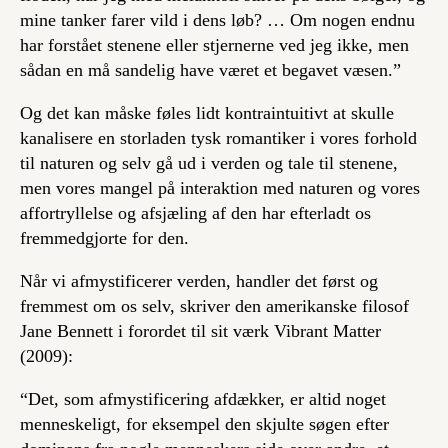
mine tanker farer vild i dens løb? … Om nogen endnu
har forstået stenene eller stjernerne ved jeg ikke, men
sådan en må sandelig have været et begavet væsen.”
Og det kan måske føles lidt kontraintuitivt at skulle
kanalisere en storladen tysk romantiker i vores forhold
til naturen og selv gå ud i verden og tale til stenene,
men vores mangel på interaktion med naturen og vores
affortryllelse og afsjæling af den har efterladt os
fremmedgjorte for den.
Når vi afmystificerer verden, handler det først og
fremmest om os selv, skriver den amerikanske filosof
Jane Bennett i forordet til sit værk
Vibrant Matter
(2009):
“Det, som afmystificering afdækker, er altid noget
menneskeligt, for eksempel den skjulte søgen efter