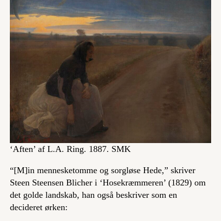
‘Aften’ af L.A. Ring. 1887. SMK
“[M]in mennesketomme og sorgløse Hede,” skriver
Steen Steensen Blicher i ‘Hosekræmmeren’ (1829) om
det golde landskab, han også beskriver som en
decideret ørken: