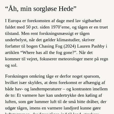
“Åh, min sorgløse Hede”
I Europa er forekomsten af dage med lav sigtbarhed
faldet med 50 pct. siden 1970’erne, og tågen er en truet
tilstand. Men rent forskningsmæssigt er tågen
underbelyst, når det gælder klimastudier, skriver
forfatter til bogen
Chasing Fog
(2024) Lauren Pashby i
artiklen “Where has all the fog gone?”. Når det
kommer til vejret, fokuserer meteorologer mere på regn
og sol.
Forskningen omkring tåge er derfor noget sparsom,
hvilket især skyldes, at dens forekomst er afhængig af
både hav- og landtemperaturer – og kontrasten imellem
de to: Et varmere hav kan undertrykke den køling af
luften, som gør lummer luft til de små bitte dråber, der
udgør tågen, imens en varmere landjord kunne gøre