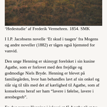
‘Hedestudie’ af Frederik Vermehren. 1854. SMK
I I.P. Jacobsens novelle ‘Et skud i taagen’ fra
Mogens
og andre noveller
(1882) er tågen også hjemsted for
vanvid.
Den unge Henning er skinsygt forelsket i sin kusine
Agathe, som er forlovet med den frejdige og
godmodige Niels Bryde. Henning er blevet på
familiegården, hvor han behandles lavt af sin onkel og
slår sig til tåls med det af kærlighed til Agathe, som af
konsekvens heraf ser ham “lavere i følelse, lavere i
æresbegreb”.