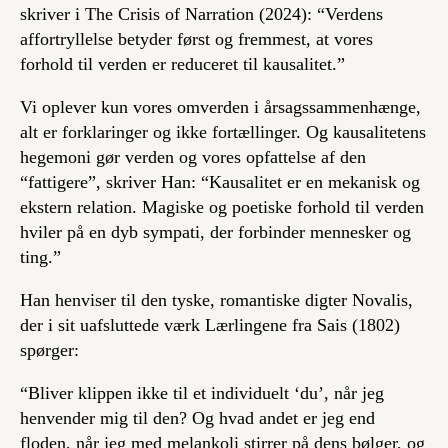
skriver i
The Crisis of Narration
(2024): “Verdens
affortryllelse betyder først og fremmest, at vores
forhold til verden er reduceret til kausalitet.”
Vi oplever kun vores omverden i årsagssammenhænge,
alt er forklaringer og ikke fortællinger. Og kausalitetens
hegemoni gør verden og vores opfattelse af den
“fattigere”, skriver Han: “Kausalitet er en mekanisk og
ekstern relation. Magiske og poetiske forhold til verden
hviler på en dyb sympati, der forbinder mennesker og
ting.”
Han henviser til den tyske, romantiske digter Novalis,
der i sit uafsluttede værk Lærlingene fra Sais (1802)
spørger:
“Bliver klippen ikke til et individuelt ‘du’, når jeg
henvender mig til den? Og hvad andet er jeg end
floden, når jeg med melankoli stirrer på dens bølger, og