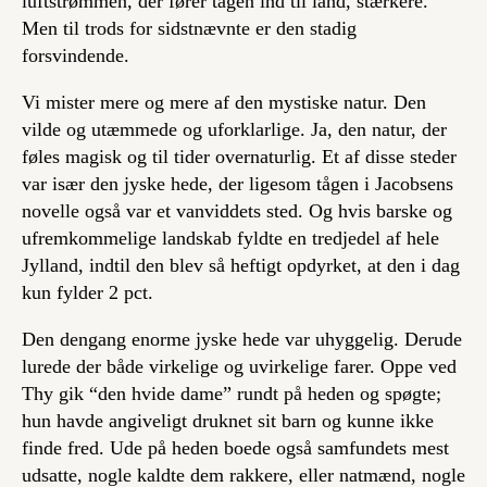
luftstrømmen, der fører tågen ind til land, stærkere.
Men til trods for sidstnævnte er den stadig
forsvindende.
Vi mister mere og mere af den mystiske natur. Den
vilde og utæmmede og uforklarlige. Ja, den natur, der
føles magisk og til tider overnaturlig. Et af disse steder
var især den jyske hede, der ligesom tågen i Jacobsens
novelle også var et vanviddets sted. Og hvis barske og
ufremkommelige landskab fyldte en tredjedel af hele
Jylland, indtil den blev så heftigt opdyrket, at den i dag
kun fylder 2 pct.
Den dengang enorme jyske hede var uhyggelig. Derude
lurede der både virkelige og uvirkelige farer. Oppe ved
Thy gik “den hvide dame” rundt på heden og spøgte;
hun havde angiveligt druknet sit barn og kunne ikke
finde fred. Ude på heden boede også samfundets mest
udsatte, nogle kaldte dem rakkere, eller natmænd, nogle