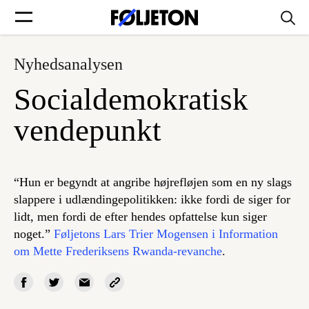
Nyhedsanalysen
Forsider
Socialdemokratisk
Føljetoner
vendepunkt
“Hun er begyndt at angribe højrefløjen som en ny slags
Søg
slappere i udlændingepolitikken: ikke fordi de siger for
lidt, men fordi de efter hendes opfattelse kun siger
noget.”
Føljetons Lars Trier Mogensen i Information
Min side
om Mette Frederiksens Rwanda-revanche
.
Log ind