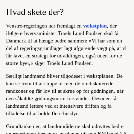
Hvad skete der?
Venstre-regeringen har fremlagt en
vækstplan
, der
ifølge erhvervsminister Troels Lund Poulsen skal få
Danmark til at hænge bedre sammen: »Vi har som en
del af regeringsgrundlaget lagt afgørende vægt på, at vi
får lavet en strategi for udviklingen, også uden for de
større byer,« siger Troels Lund Poulsen.
Særligt landmænd bliver tilgodeset i vækstplanen. De
kan se frem til at slippe af med de omdiskuterede
randzoner og får lov til at skrue op for gødningen, når
den såkaldte gødningsnorm forsvinder. Desuden får
landmænd lettere ved at intensivere driften og få
tilladelse til at holde flere husdyr.
Grundtanken er, at landområderne skal udnyttes bedre
og regeringen forventer, at planen vil øge BNP med 2,5