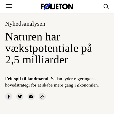
Nyhedsanalysen
Forsider
Naturen har
Føljetoner
vækstpotentiale på
2,5 milliarder
Søg
Frit spil til landmænd
. Sådan lyder regeringens
hovedstrategi for at skabe mere gang i økonomien.
Min side
Log ind