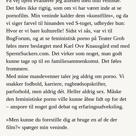
På vej hjem evaluerer jeg aftenen med min veninde.
Det føles ikke rigtig, som om vi har været inde at se
pornofilm. Min veninde kalder dem »kunstfilm«, og da
vi siger farvel til hinanden ved S-toget, udbryder hun:
Hvor er vi bare kulturelle! Sidst vi sås, var vi til
BogForum, og at se feministisk porno på Teater Grob
føles mere beslægtet med Karl Ove Knausgård end med
SpermSuckers.com. Det virker som noget, man godt
kunne tage op til en familiesammenkomst. Det føles
frommere.
Med mine mandevenner taler jeg aldrig om porno. Vi
snakker fodbold, karriere, rugbrødsopskrifter,
parforhold, men aldrig dét. Heller aldrig sex. Måske
den feministiske porno ville kunne åbne lidt op for det
– anspore til noget god debat og erfaringsudveksling.
»Men kunne du forestille dig at bruge en af de der
film?« spørger min veninde.