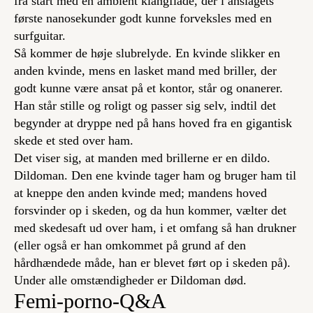
fra start med en ambient klangflade, der i anslagets
første nanosekunder godt kunne forveksles med en
surfguitar.
Så kommer de høje slubrelyde. En kvinde slikker en
anden kvinde, mens en lasket mand med briller, der
godt kunne være ansat på et kontor, står og onanerer.
Han står stille og roligt og passer sig selv, indtil det
begynder at dryppe ned på hans hoved fra en gigantisk
skede et sted over ham.
Det viser sig, at manden med brillerne er en dildo.
Dildoman. Den ene kvinde tager ham og bruger ham til
at kneppe den anden kvinde med; mandens hoved
forsvinder op i skeden, og da hun kommer, vælter det
med skedesaft ud over ham, i et omfang så han drukner
(eller også er han omkommet på grund af den
hårdhændede måde, han er blevet ført op i skeden på).
Under alle omstændigheder er Dildoman død.
Femi-porno-Q&A