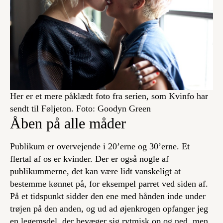
Her er et mere påklædt foto fra serien, som Kvinfo har
sendt til Føljeton. Foto: Goodyn Green
Åben på alle måder
Publikum er overvejende i 20’erne og 30’erne. Et
flertal af os er kvinder. Der er også nogle af
publikummerne, det kan være lidt vanskeligt at
bestemme kønnet på, for eksempel parret ved siden af.
På et tidspunkt sidder den ene med hånden inde under
trøjen på den anden, og ud ad øjenkrogen opfanger jeg
en legemsdel, der bevæger sig rytmisk op og ned, men