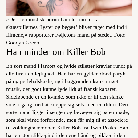
»Det, feministisk porno handler om, er, at
skuespillernes ‘lyster og begær’ bliver taget med ind i
filmene,« rapporterer Føljetons mand på stedet. Foto:
Goodyn Green
Han minder om Killer Bob
En sort mand i lårkort og hvide stiletter kravler rundt på
alle fire i en lejlighed. Han har en gyldenblond paryk
på og perlehalskæde, og i baggrunden kører noget
musik, der godt kunne lyde lidt af fransk kabaret.
Sideløbende er en kvinde, som ikke er til den slanke
side, i gang med at kneppe sig selv med en dildo. Den
sorte mand ligger i sengen og bevæger sig på en måde,
som skal virke forførende, men får mig til at associere
til voldtægtsdæmonen Killer Bob fra Twin Peaks. Han
har en stor slikkepind i den ene hånd og pikken i den