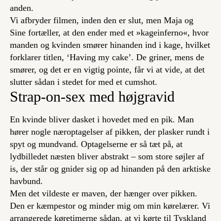
anden.
Vi afbryder filmen, inden den er slut, men Maja og
Sine fortæller, at den ender med et »kageinferno«, hvor
manden og kvinden smører hinanden ind i kage, hvilket
forklarer titlen, ‘Having my cake’. De griner, mens de
smører, og det er en vigtig pointe, får vi at vide, at det
slutter sådan i stedet for med et cumshot.
Strap-on-sex med højgravid
En kvinde bliver dasket i hovedet med en pik. Man
hører nogle næroptagelser af pikken, der plasker rundt i
spyt og mundvand. Optagelserne er så tæt på, at
lydbilledet næsten bliver abstrakt – som store søjler af
is, der står og gnider sig op ad hinanden på den arktiske
havbund.
Men det vildeste er maven, der hænger over pikken.
Den er kæmpestor og minder mig om min kørelærer. Vi
arrangerede køretimerne sådan, at vi kørte til Tyskland