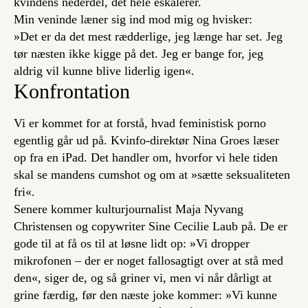
kvindens nederdel, det hele eskalerer.
Min veninde læner sig ind mod mig og hvisker:
»Det er da det mest rædderlige, jeg længe har set. Jeg
tør næsten ikke kigge på det. Jeg er bange for, jeg
aldrig vil kunne blive liderlig igen«.
Konfrontation
Vi er kommet for at forstå, hvad feministisk porno
egentlig går ud på. Kvinfo-direktør Nina Groes læser
op fra en iPad. Det handler om, hvorfor vi hele tiden
skal se mandens cumshot og om at »sætte seksualiteten
fri«.
Senere kommer kulturjournalist Maja Nyvang
Christensen og copywriter Sine Cecilie Laub på. De er
gode til at få os til at løsne lidt op: »Vi dropper
mikrofonen – der er noget fallosagtigt over at stå med
den«, siger de, og så griner vi, men vi når dårligt at
grine færdig, før den næste joke kommer: »Vi kunne