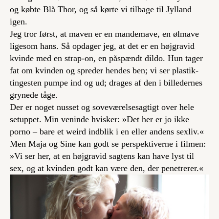
og købte Blå Thor, og så kørte vi tilbage til Jylland
igen.
Jeg tror først, at maven er en mandemave, en ølmave
ligesom hans. Så opdager jeg, at det er en højgravid
kvinde med en strap-on, en påspændt dildo. Hun tager
fat om kvinden og spreder hendes ben; vi ser plastik-
tingesten pumpe ind og ud; drages af den i billedernes
grynede tåge.
Der er noget nusset og soveværelsesagtigt over hele
setuppet. Min veninde hvisker: »Det her er jo ikke
porno – bare et weird indblik i en eller andens sexliv.«
Men Maja og Sine kan godt se perspektiverne i filmen:
»Vi ser her, at en højgravid sagtens kan have lyst til
sex, og at kvinden godt kan være den, der penetrerer.«