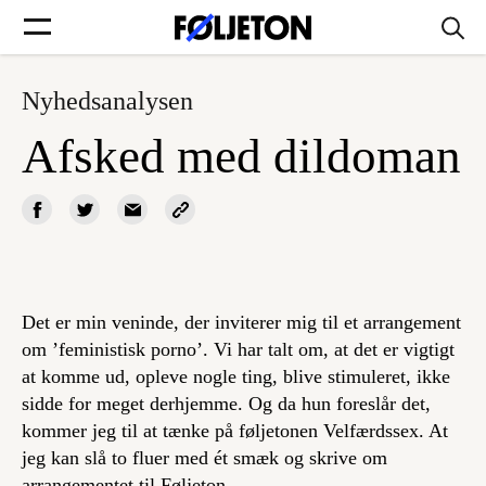
Nyhedsanalysen
Forsider
Afsked med dildoman
Føljetoner
Søg
Det er min veninde, der inviterer mig til et arrangement
om ’feministisk porno’. Vi har talt om, at det er vigtigt
Min side
at komme ud, opleve nogle ting, blive stimuleret, ikke
sidde for meget derhjemme. Og da hun foreslår det,
kommer jeg til at tænke på føljetonen Velfærdssex. At
Log ind
jeg kan slå to fluer med ét smæk og skrive om
arrangementet til Føljeton.