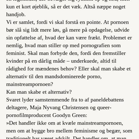
kun et kort øjeblik, så er det væk. Altså næppe noget
handjob.
Vi er samlet, fordi vi skal forstå en pointe. At pornoen
bør slå sig lidt mere løs, gå mere på opdagelse, udvide
sin opfattelse af, hvad der kan være frækt. Problemet er
nemlig, hvad man stiller op med pornografien som
feminist. Skal man forbyde den, fordi den fremstiller
kvinder på en dårlig måde – underkuede, altid til
rådighed for mændenes behov? Eller skal man skabe et
alternativ til den mandsdominerede porno,
mainstreampornoen?
Kan man skabe et alternativ?
Svaret lyder samstemmende fra to af paneldebattens
deltagere, Maja Nyvang Christensen og queer-
pornofilmproducent Goodyn Green:
»Det handler ikke om at kvæle mainstreampornoen,
men om at bygge bro mellem feminisme og begær, som
traditionelt har været adskilt. Det handler om, at man