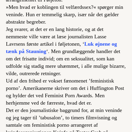
»Men hvad er koblingen til velfærdssex?« spørger min
veninde. Hun er temmelig skarp, især når det gælder
abstrakte begreber.
Jeg svarer, at det er en lang historie, og at det
nemmeste ville være at læse journalisten Lasse
Lavrsens første artikel i føljetonen, ‘
Luk øjnene og
tænk på Stauning
‘. Men grundlæggende handler det
om det frisatte individ; om en seksualitet, som kan
udfolde sig stadig mere uhæmmet, i alle mulige bizarre,
vilde, outrerede retninger.
Ud af den frihed er vokset fænomenet ’feministisk
porno’. Amerikanerne skriver om det i Huffington Post
og hylder det ved Feminist Porn Awards. Men
herhjemme ved de færreste, hvad det er.
Det er den journalistiske baggrund for, at min veninde
og jeg tager til ’tabusalon’, to timers filmvisning og
samtale om feministisk porno arrangeret af