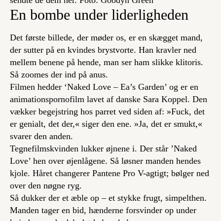
sendte de dem her. Foto: Goodyn Green
En bombe under liderligheden
Det første billede, der møder os, er en skægget mand,
der sutter på en kvindes brystvorte. Han kravler ned
mellem benene på hende, man ser ham slikke klitoris.
Så zoomes der ind på anus.
Filmen hedder ‘Naked Love – Ea’s Garden’ og er en
animationspornofilm lavet af danske Sara Koppel. Den
vækker begejstring hos parret ved siden af: »Fuck, det
er genialt, det der,« siger den ene. »Ja, det er smukt,«
svarer den anden.
Tegnefilmskvinden lukker øjnene i. Der står ’Naked
Love’ hen over øjenlågene. Så løsner manden hendes
kjole. Håret changerer Pantene Pro V-agtigt; bølger ned
over den nøgne ryg.
Så dukker der et æble op – et stykke frugt, simpelthen.
Manden tager en bid, hænderne forsvinder op under