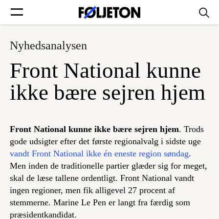
Nyhedsanalysen
Forsider
Front National kunne
Føljetoner
ikke bære sejren hjem
Front National kunne ikke bære sejren hjem
. Trods
Søg
gode udsigter efter det første regionalvalg i sidste uge
vandt Front National ikke én eneste region søndag
.
Men inden de traditionelle partier glæder sig for meget,
Min side
skal de læse tallene ordentligt. Front National vandt
ingen regioner, men fik alligevel 27 procent af
Log ind
stemmerne. Marine Le Pen er langt fra færdig som
præsidentkandidat.