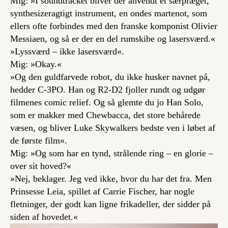
Mig: »I soundtracket bliver der anvendt et særpræget,
synthesizeragtigt instrument, en
ondes martenot
, som
ellers ofte forbindes med den franske komponist Olivier
Messiaen, og så er der en del rumskibe og lasersværd.«
»Lyssværd – ikke lasersværd«.
Mig: »Okay.«
»Og den guldfarvede robot, du ikke husker navnet på,
hedder C-3PO. Han og R2-D2 fjoller rundt og udgør
filmenes
comic relief
. Og så glemte du jo Han Solo,
som er makker med Chewbacca, det store behårede
væsen, og bliver Luke Skywalkers bedste ven i løbet af
de første film«.
Mig: »Og som har en tynd, strålende ring – en glorie –
over sit hoved?«
»Nej, beklager. Jeg ved ikke, hvor du har det fra. Men
Prinsesse Leia, spillet af Carrie Fischer, har nogle
fletninger, der godt kan ligne frikadeller, der sidder på
siden af hovedet.«