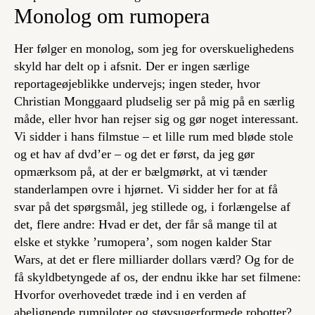
Monolog om rumopera
Her følger en monolog, som jeg for overskuelighedens
skyld har delt op i afsnit. Der er ingen særlige
reportageøjeblikke undervejs; ingen steder, hvor
Christian Monggaard pludselig ser på mig på en særlig
måde, eller hvor han rejser sig og gør noget interessant.
Vi sidder i hans filmstue – et lille rum med bløde stole
og et hav af dvd’er – og det er først, da jeg gør
opmærksom på, at der er bælgmørkt, at vi tænder
standerlampen ovre i hjørnet. Vi sidder her for at få
svar på det spørgsmål, jeg stillede og, i forlængelse af
det, flere andre: Hvad er det, der får så mange til at
elske et stykke ’rumopera’, som nogen kalder Star
Wars, at det er flere milliarder dollars værd? Og for de
få skyldbetyngede af os, der endnu ikke har set filmene:
Hvorfor overhovedet træde ind i en verden af
abelignende rumpiloter og støvsugerformede robotter?