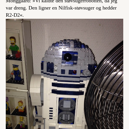
Monggaard: »Vi kaldte den støvsugerrobotten, da jeg
var dreng. Den ligner en Nilfisk-støvsuger og hedder
R2-D2«.