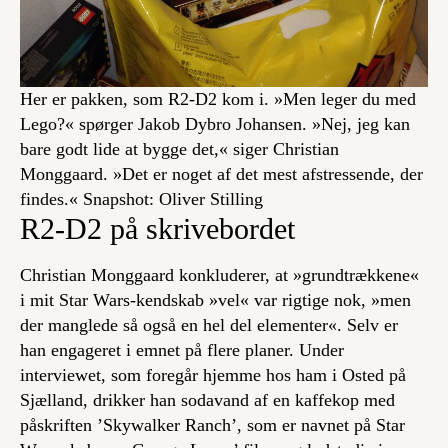
Her er pakken, som R2-D2 kom i. »Men leger du med
Lego?« spørger Jakob Dybro Johansen. »Nej, jeg kan
bare godt lide at bygge det,« siger Christian
Monggaard. »Det er noget af det mest afstressende, der
findes.« Snapshot: Oliver Stilling
R2-D2 på skrivebordet
Christian Monggaard konkluderer, at »grundtrækkene«
i mit Star Wars-kendskab »vel« var rigtige nok, »men
der manglede så også en hel del elementer«. Selv er
han engageret i emnet på flere planer. Under
interviewet, som foregår hjemme hos ham i Osted på
Sjælland, drikker han sodavand af en kaffekop med
påskriften ’Skywalker Ranch’, som er navnet på Star