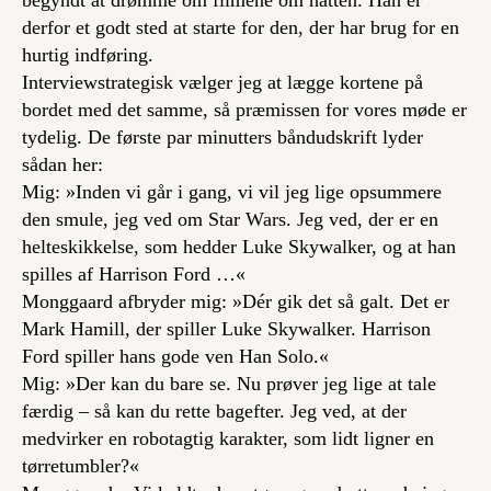
begyndt at drømme om filmene om natten. Han er
derfor et godt sted at starte for den, der har brug for en
hurtig indføring.
Interviewstrategisk vælger jeg at lægge kortene på
bordet med det samme, så præmissen for vores møde er
tydelig. De første par minutters båndudskrift lyder
sådan her:
Mig: »Inden vi går i gang, vi vil jeg lige opsummere
den smule, jeg ved om Star Wars. Jeg ved, der er en
helteskikkelse, som hedder Luke Skywalker, og at han
spilles af Harrison Ford …«
Monggaard afbryder mig: »Dér gik det så galt. Det er
Mark Hamill, der spiller Luke Skywalker. Harrison
Ford spiller hans gode ven Han Solo.«
Mig: »Der kan du bare se. Nu prøver jeg lige at tale
færdig – så kan du rette bagefter. Jeg ved, at der
medvirker en robotagtig karakter, som lidt ligner en
tørretumbler?«