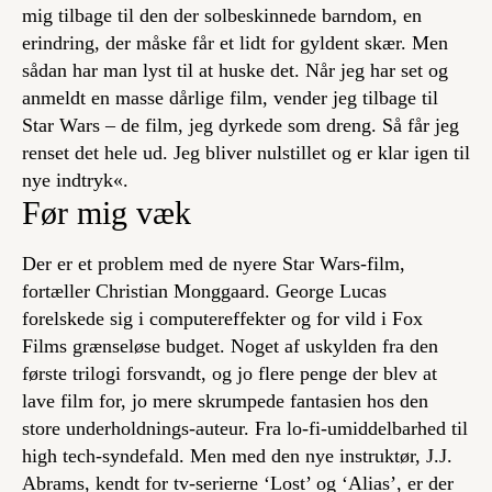
mig tilbage til den der solbeskinnede barndom, en
erindring, der måske får et lidt for gyldent skær. Men
sådan har man lyst til at huske det. Når jeg har set og
anmeldt en masse dårlige film, vender jeg tilbage til
Star Wars – de film, jeg dyrkede som dreng. Så får jeg
renset det hele ud. Jeg bliver nulstillet og er klar igen til
nye indtryk«.
Før mig væk
Der er et problem med de nyere Star Wars-film,
fortæller Christian Monggaard. George Lucas
forelskede sig i computereffekter og for vild i Fox
Films grænseløse budget. Noget af uskylden fra den
første trilogi forsvandt, og jo flere penge der blev at
lave film for, jo mere skrumpede fantasien hos den
store underholdnings-auteur. Fra lo-fi-umiddelbarhed til
high tech-syndefald. Men med den nye instruktør, J.J.
Abrams, kendt for tv-serierne ‘Lost’ og ‘Alias’, er der