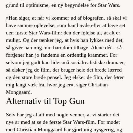
grund til optimisme, en ny begyndelse for Star Wars.
»Han siger, at når vi kommer ud af biografen, så skal vi
have samme oplevelse, som han havde efter at have set
den første Star Wars-film: den der følelse af, at alt er
muligt. Og der tænker jeg, at hvis han lykkes med det,
så giver han mig min barndom tilbage. Alene dét – så
fortjener han jo fandeme en ordentlig krammer. For
selvom jeg godt kan lide små socialrealistiske dramaer,
så elsker jeg de film, der bruger hele det brede lærred
og den store brede pensel. Jeg elsker de film, der fører
mig langt væk fra, hvor jeg er«, siger Christian
Monggaard.
Alternativ til Top Gun
Selv har jeg aftalt med nogle venner, at vi starter det
nye år med at se de første Star Wars-film. For mødet
med Christian Monggaard har gjort mig nysgerrig, og