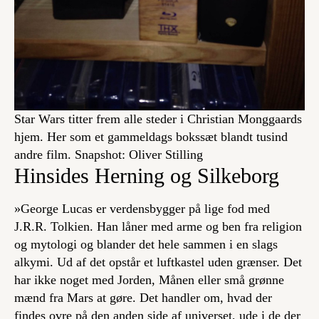
Star Wars titter frem alle steder i Christian Monggaards
hjem. Her som et gammeldags bokssæt blandt tusind
andre film. Snapshot: Oliver Stilling
Hinsides Herning og Silkeborg
»George Lucas er verdensbygger på lige fod med
J.R.R. Tolkien. Han låner med arme og ben fra religion
og mytologi og blander det hele sammen i en slags
alkymi. Ud af det opstår et luftkastel uden grænser. Det
har ikke noget med Jorden, Månen eller små grønne
mænd fra Mars at gøre. Det handler om, hvad der
findes ovre på den anden side af universet, ude i de der