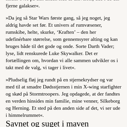
fjerne galakser«.
»Da jeg så Star Wars første gang, så jeg noget, jeg
aldrig havde set før. Et univers af rumvæsener,
rumskibe, helte, skurke, ‘Kraften’ – den her
udefinérbare størrelse, som gennemsyrer alting og kan
bruges både til det gode og onde. Sorte Darth Vader;
lyse, lidt renskurede Luke Skywalker. Det er
fortællingen om, hvordan vi alle sammen udvikler os i
takt med de valg, vi tager i livet«.
»Pludselig fløj jeg rundt på en stjernekrydser og var
med til at smadre Dødsstjernen i min X-wing starfighter
og skød på Stormtroopers. Jeg opdagede, at der fandtes
en verden hinsides min familie, mine venner, Silkeborg
og Herning. Et sted på den anden side af det, vi ser ude
i himmelrummet«.
Savnet og suget i maven