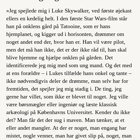
»Jeg spejlede mig i Luke Skywalker, ved første øjekast
ellers en kedelig helt. I den første Star Wars-film står
han på onklens gård på Tatooine, som er hans
hjemplanet, og kigger ud i horisonten, drømmer om
noget andet end der, hvor han er. Han vil være pilot,
men det må han ikke, det er der ikke råd til, han skal
blive hjemme og hjælpe onklen på gården. Det
identificerede jeg mig med som ung mand. Og det med
at ens forældre – i Lukes tilfælde hans onkel og tante –
ikke nødvendigvis deler de drømme, man selv har for
fremtiden, det spejler jeg mig stadig i. De ting, jeg
gerne har villet, som ikke er blevet til noget. Jeg ville
være børsmægler eller ingeniør og læste klassisk
arkæologi på Københavns Universitet. Kender du ikke
det? Man får det der sug i maven. Man tænker, at et
eller andet mangler. At der er noget, man engang har
mistet, nogle venner, man har givet slip på, noget, man