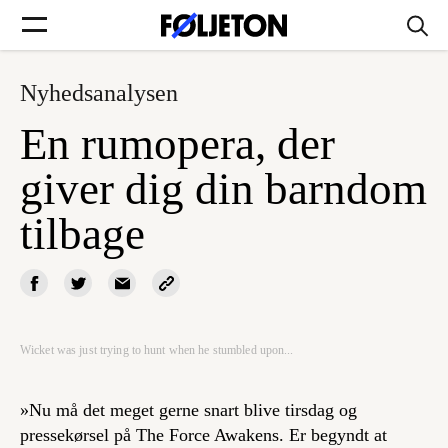
Nyhedsanalysen
Forsider
En rumopera, der
Føljetoner
giver dig din barndom
tilbage
Søg
Min side
Wicket was just trying to hunt when he stumbled upon...
Log ind
»Nu må det meget gerne snart blive tirsdag og
pressekørsel på The Force Awakens. Er begyndt at