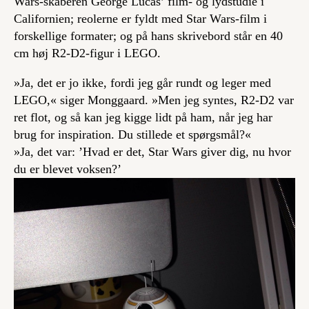
Wars-skaberen George Lucas’ film- og lydstudie i
Californien; reolerne er fyldt med Star Wars-film i
forskellige formater; og på hans skrivebord står en 40
cm høj R2-D2-figur i LEGO.
»Ja, det er jo ikke, fordi jeg går rundt og leger med
LEGO,« siger Monggaard. »Men jeg syntes, R2-D2 var
ret flot, og så kan jeg kigge lidt på ham, når jeg har
brug for inspiration. Du stillede et spørgsmål?«
»Ja, det var: ’Hvad er det, Star Wars giver dig, nu hvor
du er blevet voksen?’