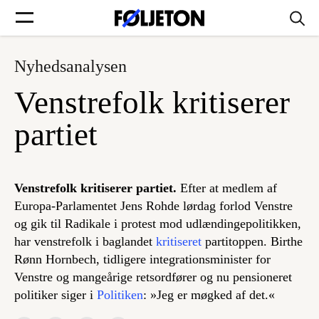
Nyhedsanalysen
Forsider
Venstrefolk kritiserer
Føljetoner
partiet
Venstrefolk kritiserer partiet.
Efter at medlem af
Søg
Europa-Parlamentet Jens Rohde lørdag forlod Venstre
og gik til Radikale i protest mod udlændingepolitikken,
har venstrefolk i baglandet
kritiseret
partitoppen. Birthe
Min side
Rønn Hornbech, tidligere integrationsminister for
Venstre og mangeårige retsordfører og nu pensioneret
Log ind
politiker siger i
Politiken
: »Jeg er møgked af det.«