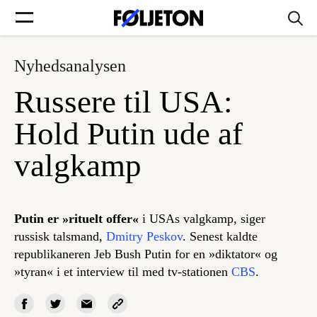
Nyhedsanalysen
Forsider
Russere til USA:
Føljetoner
Hold Putin ude af
valgkamp
Søg
Putin er »rituelt offer«
i USAs valgkamp, siger
russisk talsmand,
Dmitry Peskov
. Senest kaldte
Min side
republikaneren Jeb Bush Putin for en »diktator« og
»tyran« i et interview til med tv-stationen
CBS
.
Log ind