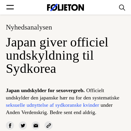
Nyhedsanalysen
Forsider
Japan giver officiel
Føljetoner
undskyldning til
Sydkorea
Søg
Japan undskylder for sexovergreb.
Officielt
undskylder den japanske hær nu for den systematiske
Min side
seksuelle udnyttelse af sydkoranske kvinder
under
Anden Verdenskrig. Bedre sent end aldrig.
Log ind