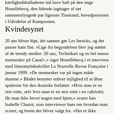
kærlighedsballaderne må have haft på den unge
Houellebecq, den lidende iagttager af tæt
sammenslyngede par ligesom Tisserand, hovedpersonen
i
Udvidelse af Kampzonen
.
Kvindesynet
20 ans
bliver hipt, det samme gør
Les Inrocks
, og det
passer ham fint. »Lige fra begyndelsen blev jeg støttet
af de trendy medier:
20 ans
,
Technikart
og en hel masse
mennesker på Canal+,« siger Houellebecq i et interview
med litteraturtidsskriftet
La Nouvelle Revue Française
i
januar 1999. »De mennesker var på ingen måde
dumme.« Bladet benytter enhver lejlighed til at åbne
spalterne for den ikoniske forfatter. »Hvis man er en
stor rotte, selv hvis man er en stor rotte i en cabriolet,
får man ikke hevet nogen med hjem,« svarer han
Isabelle Chazot, som interviewer ham om hvordan man
scorer, og hvem der bliver valgt fra. »Det er ikke