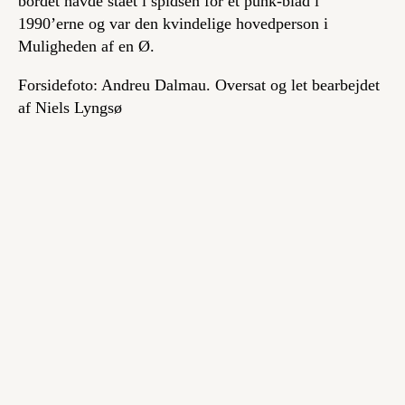
bordet havde stået i spidsen for et punk-blad i
1990’erne og var den kvindelige hovedperson i
Muligheden af en Ø
.
Forsidefoto: Andreu Dalmau. Oversat og let bearbejdet
af Niels Lyngsø