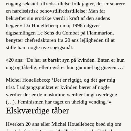
engang seksuel tilfredsstillelse folk jagter, det er snarere
en narcissistisk behovstilfredsstillelse: Man får
bekræftet sin erotiske værdi i kraft af den andens
begær.« Da Houellebecq i maj 1996 udgiver
digtsamlingen
Le Sens du Combat
på Flammarion,
benytter chefredaktøren fra
20 ans
lejligheden til at
stille ham nogle nye spørgsmål:
»
20 ans
: ‘De har et barskt syn på kvinden. Enten er hun
ung og tåbelig, eller også er hun gammel og gnaven …’
Michel Houellebecq: ‘Det er rigtigt, og det gør mig
trist. I udgangspunktet er kvinden bærer af nogle
værdier der er de maskuline værdier langt overlegne
(…). Feminismen har taget en uheldig vending.’«
Elskværdige tåber
Hverken
20 ans
eller Michel Houellebecq brød sig om