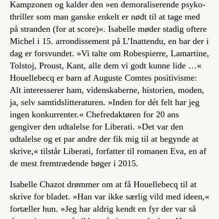
Kampzonen
og kalder den »en demoraliserende psyko-
thriller som man ganske enkelt er nødt til at tage med
på stranden (for at score)«. Isabelle møder stadig oftere
Michel i 15. arrondissement på L’Inattendu, en bar der i
dag er forsvundet. »Vi talte om Robespierre, Lamartine,
Tolstoj, Proust, Kant, alle dem vi godt kunne lide …«
Houellebecq er barn af Auguste Comtes positivisme:
Alt interesserer ham, videnskaberne, historien, moden,
ja, selv samtidslitteraturen. »Inden for dét felt har jeg
ingen konkurrenter.« Chefredaktøren for
20 ans
gengiver den udtalelse for Liberati. »Det var den
udtalelse og et par andre der fik mig til at begynde at
skrive,« tilstår Liberati, forfatter til romanen
Eva
, en af
de mest fremtrædende bøger i 2015.
Isabelle Chazot drømmer om at få Houellebecq til at
skrive for bladet. »Han var ikke særlig vild med ideen,«
fortæller hun. »Jeg har aldrig kendt en fyr der var så