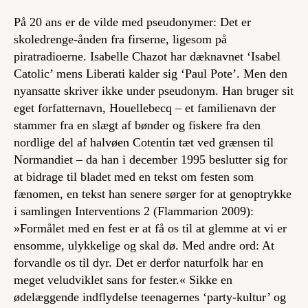
På
20 ans
er de vilde med pseudonymer: Det er
skoledrenge-ånden fra firserne, ligesom på
piratradioerne. Isabelle Chazot har dæknavnet ‘Isabel
Catolic’ mens Liberati kalder sig ‘Paul Pote’. Men den
nyansatte skriver ikke under pseudonym. Han bruger sit
eget forfatternavn, Houellebecq – et familienavn der
stammer fra en slægt af bønder og fiskere fra den
nordlige del af halvøen Cotentin tæt ved grænsen til
Normandiet – da han i december 1995 beslutter sig for
at bidrage til bladet med en tekst om festen som
fænomen, en tekst han senere sørger for at genoptrykke
i samlingen
Interventions 2
(Flammarion 2009):
»Formålet med en fest er at få os til at glemme at vi er
ensomme, ulykkelige og skal dø. Med andre ord: At
forvandle os til dyr. Det er derfor naturfolk har en
meget veludviklet sans for fester.« Sikke en
ødelæggende indflydelse teenagernes ‘party-kultur’ og