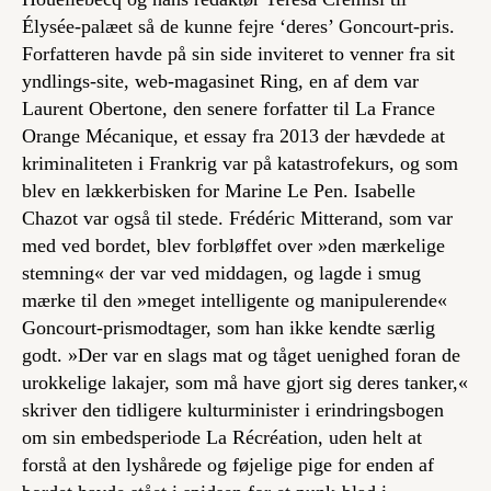
Élysée-palæet så de kunne fejre ‘deres’ Goncourt-pris.
Forfatteren havde på sin side inviteret to venner fra sit
yndlings-site, web-magasinet
Ring
, en af dem var
Laurent Obertone, den senere forfatter til
La France
Orange Mécanique
, et essay fra 2013 der hævdede at
kriminaliteten i Frankrig var på katastrofekurs, og som
blev en lækkerbisken for Marine Le Pen. Isabelle
Chazot var også til stede. Frédéric Mitterand, som var
med ved bordet, blev forbløffet over »den mærkelige
stemning« der var ved middagen, og lagde i smug
mærke til den »meget intelligente og manipulerende«
Goncourt-prismodtager, som han ikke kendte særlig
godt. »Der var en slags mat og tåget uenighed foran de
urokkelige lakajer, som må have gjort sig deres tanker,«
skriver den tidligere kulturminister i erindringsbogen
om sin embedsperiode
La Récréation
, uden helt at
forstå at den lyshårede og føjelige pige for enden af