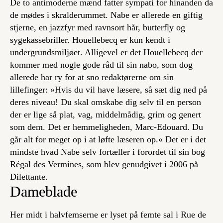
De to antimoderne mænd fatter sympati for hinanden da
de mødes i skralderummet. Nabe er allerede en giftig
stjerne, en jazzfyr med ravnsort hår, butterfly og
sygekassebriller. Houellebecq er kun kendt i
undergrundsmiljøet. Alligevel er det Houellebecq der
kommer med nogle gode råd til sin nabo, som dog
allerede har ry for at sno redaktørerne om sin
lillefinger: »Hvis du vil have læsere, så sæt dig ned på
deres niveau! Du skal omskabe dig selv til en person
der er lige så plat, vag, middelmådig, grim og genert
som dem. Det er hemmeligheden, Marc-Edouard. Du
går alt for meget op i at løfte læseren op.« Det er i det
mindste hvad Nabe selv fortæller i forordet til sin bog
Régal des Vermines
, som blev genudgivet i 2006 på
Dilettante.
Dameblade
Her midt i halvfemserne er lyset på femte sal i Rue de