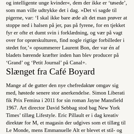
og intelligente unge kvinder«, dem der ikke er ‘tøsede’,
som man ville udtrykke det i dag. »Det vi sagde til
pigerne, var: ‘I skal ikke bare æde alt det man prøver at
stoppe ned i halsen på jer, pas på fyrene, for en tjekket
fyr er ofte et dumt svin i forklædning, og vær på vagt
over for oprørskulturen, find nogle rigtige forbilleder i
stedet for,’« opsummerer Laurent Bon, der var én af
bladets bærende kræfter inden han blev producer på
‘Grand’ og ‘Petit Journal’ på Canal+.
Slænget fra Café Boyard
Mange af de gutter den nye chefredaktør omgav sig
med, høstede senere stor anerkendelse. Simon Liberati
fik Prix Femina i 2011 for sin roman
Jayne Mansfield
1967
. Art director David Sebbag stod bag
New York
Times
’ tillæg
Lifestyle
. Eric Pillault er i dag kreativ
direktør for
M
, et magasin der udgives som et tillæg til
Le Monde
, mens Emmanuelle Alt er blevet et stil- og