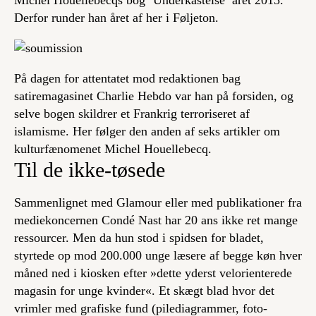
Michel Houellebecqs bog ‘Underkastelse’ året 2015.
Derfor runder han året af her i Føljeton.
På dagen for attentatet mod redaktionen bag
satiremagasinet Charlie Hebdo var han på forsiden, og
selve bogen skildrer et Frankrig terroriseret af
islamisme. Her følger den anden af seks artikler om
kulturfænomenet Michel Houellebecq.
Til de ikke-tøsede
Sammenlignet med
Glamour
eller med publikationer fra
mediekoncernen Condé Nast har
20 ans
ikke ret mange
ressourcer. Men da hun stod i spidsen for bladet,
styrtede op mod 200.000 unge læsere af begge køn hver
måned ned i kiosken efter »dette yderst velorienterede
magasin for unge kvinder«. Et skægt blad hvor det
vrimler med grafiske fund (pilediagrammer, foto-