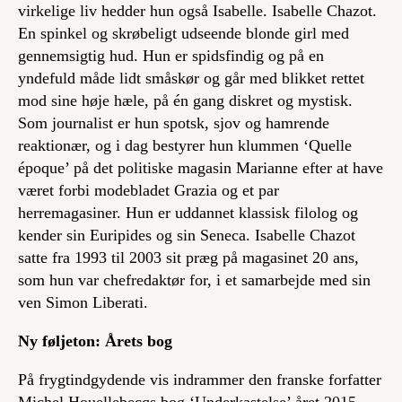
virkelige liv hedder hun også Isabelle. Isabelle Chazot.
En spinkel og skrøbeligt udseende
blonde girl
med
gennemsigtig hud. Hun er spidsfindig og på en
yndefuld måde lidt småskør og går med blikket rettet
mod sine høje hæle, på én gang diskret og mystisk.
Som journalist er hun spotsk, sjov og hamrende
reaktionær, og i dag bestyrer hun klummen ‘Quelle
époque’ på det politiske magasin
Marianne
efter at have
været forbi modebladet
Grazia
og et par
herremagasiner. Hun er uddannet klassisk filolog og
kender sin Euripides og sin Seneca. Isabelle Chazot
satte fra 1993 til 2003 sit præg på magasinet
20 ans
,
som hun var chefredaktør for, i et samarbejde med sin
ven Simon Liberati.
Ny føljeton: Årets bog
På frygtindgydende vis indrammer den franske forfatter