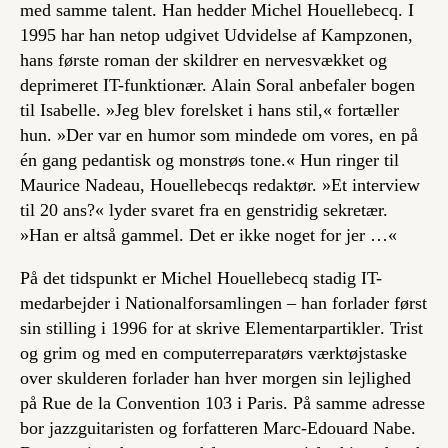
med samme talent. Han hedder Michel Houellebecq. I
1995 har han netop udgivet
Udvidelse af Kampzonen
,
hans første roman der skildrer en nervesvækket og
deprimeret IT-funktionær. Alain Soral anbefaler bogen
til Isabelle. »Jeg blev forelsket i hans stil,« fortæller
hun. »Der var en humor som mindede om vores, en på
én gang pedantisk og monstrøs tone.« Hun ringer til
Maurice Nadeau, Houellebecqs redaktør. »Et interview
til
20 ans
?« lyder svaret fra en genstridig sekretær.
»Han er altså gammel. Det er ikke noget for jer …«
På det tidspunkt er Michel Houellebecq stadig IT-
medarbejder i Nationalforsamlingen – han forlader først
sin stilling i 1996 for at skrive
Elementarpartikler
. Trist
og grim og med en computerreparatørs værktøjstaske
over skulderen forlader han hver morgen sin lejlighed
på Rue de la Convention 103 i Paris. På samme adresse
bor jazzguitaristen og forfatteren Marc-Edouard Nabe.