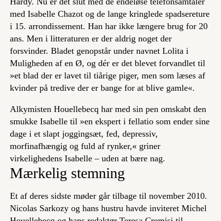
Hardy. Nu er det slut med de endeløse telefonsamtaler
med Isabelle Chazot og de lange kringlede spadsereture
i 15. arrondissement. Han har ikke længere brug for
20
ans
. Men i litteraturen er der aldrig noget der
forsvinder. Bladet genopstår under navnet
Lolita
i
Muligheden af en Ø
, og dér er det blevet forvandlet til
»et blad der er lavet til tiårige piger, men som læses af
kvinder på tredive der er bange for at blive gamle«.
Alkymisten Houellebecq har med sin pen omskabt den
smukke Isabelle til »en ekspert i fellatio som ender sine
dage i et slapt joggingsæt, fed, depressiv,
morfinafhængig og fuld af rynker,« griner
virkelighedens Isabelle – uden at bære nag.
Mærkelig stemning
Et af deres sidste møder går tilbage til november 2010.
Nicolas Sarkozy og hans hustru havde inviteret Michel
Houellebecq og hans redaktør Teresa Cremisi til