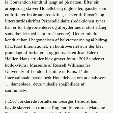
la Convention tændt til langt ud på natten. Efter sin
arbejdsdag skriver Houellebecq digte eller, ganske som
en forfatter fra århundredskiftet, tekster til filosofi- og
litteraturtidsskriftet
Perpendiculaire
(redaktionen synes
han er for højreorienteret og afbryder under stort ståhej
samarbejdet med ham tre år senere). Det er mindre
kendt at han i begyndelsen af halvfemserne også bidrog
til
L’Idiot International
, en kontroversiel avis der blev
grundlagt af forfatteren og journalisten Jean-Edern
Hallier. Hans artikler blev gravet frem i 2012 under et
kollokvium i Marseille af Russell Williams fra
University of London Institute in Paris:
L’Idiot
Internationale
havde bedt Houellebecq om at analysere
… dameblade, dette »ideelle spejlbillede af
samfundet«.
I 1967 forklarede forfatteren Georges Perec at han
havde skrevet sin roman
Ting
»ud fra en stak
Madame