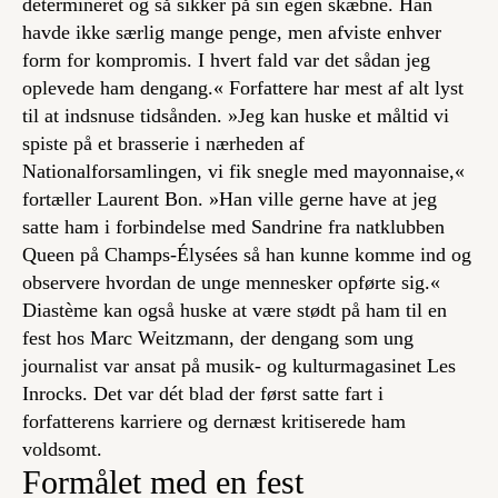
determineret og så sikker på sin egen skæbne. Han
havde ikke særlig mange penge, men afviste enhver
form for kompromis. I hvert fald var det sådan jeg
oplevede ham dengang.« Forfattere har mest af alt lyst
til at indsnuse tidsånden. »Jeg kan huske et måltid vi
spiste på et brasserie i nærheden af
Nationalforsamlingen, vi fik snegle med mayonnaise,«
fortæller Laurent Bon. »Han ville gerne have at jeg
satte ham i forbindelse med Sandrine fra natklubben
Queen på Champs-Élysées så han kunne komme ind og
observere hvordan de unge mennesker opførte sig.«
Diastème kan også huske at være stødt på ham til en
fest hos Marc Weitzmann, der dengang som ung
journalist var ansat på musik- og kulturmagasinet
Les
Inrocks
. Det var dét blad der først satte fart i
forfatterens karriere og dernæst kritiserede ham
voldsomt.
Formålet med en fest