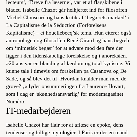
lecteurs’, ‘Breve fra læserne’, var et af flagskibene i
bladet. Isabelle Chazot går helhjertet ind for filosoffen
Michel Clouscard og hans kritik af ‘begærets marked’ i
La Capitalisme de la Séduction
(
Forførelsens
Kapitalisme
) – et houellebecq’sk tema. Hun citerer også
antropologen og filosoffen René Girard og hans begreb
om ‘mimetisk begær’ for at advare mod den fare der
ligger i den lidenskabelige forelskelse og i anoreksien.
»
20 ans
var en blanding af lærdom og total kynisme. Vi
kunne tale i timevis om forskellen på Casanova og De
Sade, og så blev det til ‘Hvordan knalder man med de
grove?’,« lyder opsummeringen fra Laurence Hovart,
som i dag er ‘skønhedsansvarlig’ for modemagasinet
Numéro
.
IT-medarbejderen
Isabelle Chazot har flair for at aflæse en epoke, dens
tendenser og billige mytologier. I Paris er der en mand