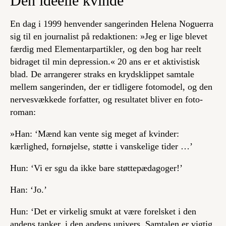
Den ideelle kvinde
En dag i 1999 henvender sangerinden Helena Noguerra
sig til en journalist på redaktionen: »Jeg er lige blevet
færdig med
Elementarpartikler
, og den bog har reelt
bidraget til min depression.«
20 ans
er et aktivistisk
blad. De arrangerer straks en krydsklippet samtale
mellem sangerinden, der er tidligere fotomodel, og den
nervesvækkede forfatter, og resultatet bliver en foto-
roman:
»Han: ‘Mænd kan vente sig meget af kvinder:
kærlighed, fornøjelse, støtte i vanskelige tider …’
Hun: ‘Vi er sgu da ikke bare støttepædagoger!’
Han: ‘Jo.’
Hun: ‘Det er virkelig smukt at være forelsket i den
andens tanker, i den andens univers. Samtalen er vigtig