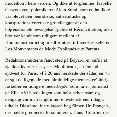
modeikon i hele verden. Og ikke at forglemme: Isabelle
Chazots ven, polemikeren Alain Soral, som endnu ikke
var blevet den neurotiske, antisemitiske og
konspirationsteoretiske grundlægger af den
højrenationale bevægelse
Égalité et Réconciliation
, men
blot var kendt som tidligere medlem af
Kommunistpartiet og medforfatter til firser-bestselleren
Les Mouvements de Mode Expliqués aux Parents
.
Redaktionsmøderne fandt sted på Boyard, en café i et
sjælløst kvarter i Issy-les-Moulineaux, en forstad
sydvest for Paris. »På
20 ans
herskede der sådan en ’vi
er sgu da ligeglade med almindelige mennesker’-ånd,«
fortæller en tidligere medarbejder som nu er journalist
på
Elle
. »Vi havde ingen som helst selvcensur, og
dengang var man langt mindre hysterisk end i dag,«
udtaler Diastème, instruktøren bag filmen
Un Français
,
der havde premiere i forsommeren. Hans ‘Courrier des