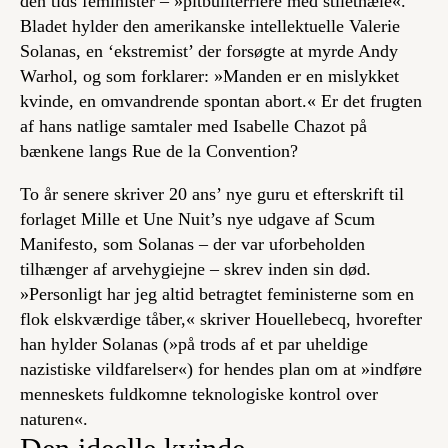
den tids feminister – »pitbullterriere med stilethæle«.
Bladet hylder den amerikanske intellektuelle Valerie
Solanas, en ‘ekstremist’ der forsøgte at myrde Andy
Warhol, og som forklarer: »Manden er en mislykket
kvinde, en omvandrende spontan abort.« Er det frugten
af hans natlige samtaler med Isabelle Chazot på
bænkene langs Rue de la Convention?
To år senere skriver
20 ans
’ nye guru et efterskrift til
forlaget Mille et Une Nuit’s nye udgave af
Scum
Manifesto
, som Solanas – der var uforbeholden
tilhænger af arvehygiejne – skrev inden sin død.
»Personligt har jeg altid betragtet feministerne som en
flok elskværdige tåber,« skriver Houellebecq, hvorefter
han hylder Solanas (»på trods af et par uheldige
nazistiske vildfarelser«) for hendes plan om at »indføre
menneskets fuldkomne teknologiske kontrol over
naturen«.