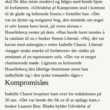
skal De ikke miste modet«) og følges med hende hjem
til forfatteren. »
Udvidelse af Kampzonen
stod i kontrast
til de glade og letbenede firsere,« fortæller han. »Det
var en dyster og resigneret bog, den mindede om noget
vi selv kunne have lavet, på vores niveau.«
Houellebecq venter på dem. »Han havde lavet
moules à
la catalane
til os,« husker Simon Liberati. »Nej, det var
kaviar med aubergine,« retter Isabelle Chazot. Liberati
»lægger straks mærke til forføreren« der sidder på
armlænet af en topersoners sofa. »Det var et meget
charmerende møde. Ligesom os kritiserede
Houellebecq den tåbelige feminisme mens han
indhyllede sig i den tyske romantiks tåger.«
Kompromisløs
Isabelle Chazot lovpriser ham over for redaktionen på
20 ans
. »Det var hende der fik os til at opdage ham,«
husker Laurent Bon. Bladet hylder
Udvidelse af