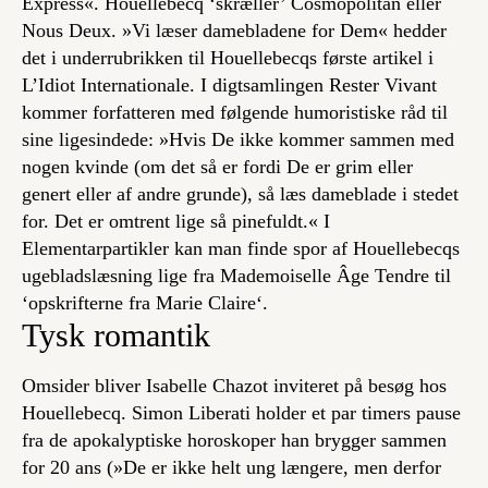
Express
«. Houellebecq ‘skræller’
Cosmopolitan
eller
Nous Deux
. »Vi læser damebladene for Dem« hedder
det i underrubrikken til Houellebecqs første artikel i
L’Idiot Internationale
. I digtsamlingen
Rester Vivant
kommer forfatteren med følgende humoristiske råd til
sine ligesindede: »Hvis De ikke kommer sammen med
nogen kvinde (om det så er fordi De er grim eller
genert eller af andre grunde), så læs dameblade i stedet
for. Det er omtrent lige så pinefuldt.« I
Elementarpartikler
kan man finde spor af Houellebecqs
ugebladslæsning lige fra
Mademoiselle Âge Tendre
til
‘opskrifterne fra
Marie Claire
‘.
Tysk romantik
Omsider bliver Isabelle Chazot inviteret på besøg hos
Houellebecq. Simon Liberati holder et par timers pause
fra de apokalyptiske horoskoper han brygger sammen
for
20 ans
(»De er ikke helt ung længere, men derfor