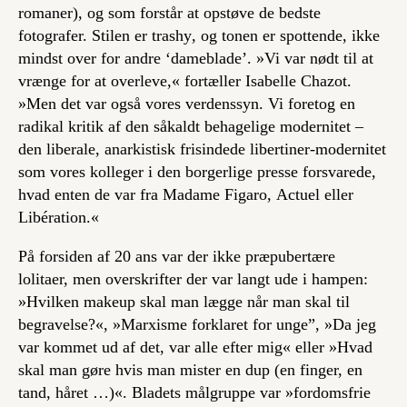
romaner), og som forstår at opstøve de bedste
fotografer. Stilen er
trashy
, og tonen er spottende, ikke
mindst over for andre ‘dameblade’. »Vi var nødt til at
vrænge for at overleve,« fortæller Isabelle Chazot.
»Men det var også vores verdenssyn. Vi foretog en
radikal kritik af den såkaldt behagelige modernitet –
den liberale, anarkistisk frisindede libertiner-modernitet
som vores kolleger i den borgerlige presse forsvarede,
hvad enten de var fra
Madame
Figaro,
Actuel
eller
Libération
.«
På forsiden af
20 ans
var der ikke præpubertære
lolitaer, men overskrifter der var langt ude i hampen:
»Hvilken makeup skal man lægge når man skal til
begravelse?«, »Marxisme forklaret for unge”, »Da jeg
var kommet ud af det, var alle efter mig« eller »Hvad
skal man gøre hvis man mister en dup (en finger, en
tand, håret …)«. Bladets målgruppe var »fordomsfrie