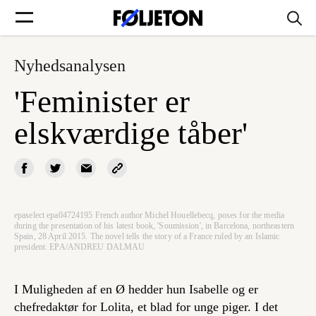
Nyhedsanalysen
Forsider
'Feminister er
Føljetoner
elskværdige tåber'
Søg
epaselect epa04724195 French author Michel Houellebecq, poses for the media
during the presentation of his latest book, 'Soumission', in Barcelona, northeastern
Spain, 28 April 2015. The novel tells the story of a France ruled by an Islamic
Min side
president. EPA/ANDREU DALMAU
Log ind
I
Muligheden af en Ø
hedder hun Isabelle og er
chefredaktør for
Lolita
, et blad for unge piger. I det