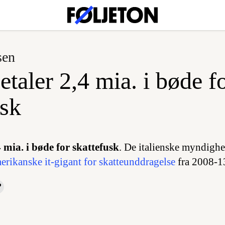
sen
taler 2,4 mia. i bøde f
usk
 mia. i bøde for skattefusk
. De italienske myndighe
erikanske it-gigant for skatteunddragelse
fra 2008-1