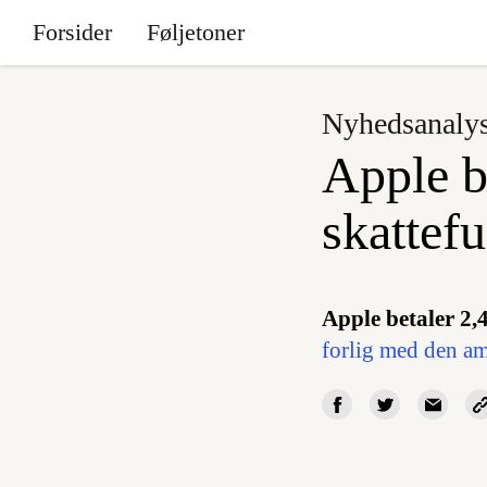
Forsider
Føljetoner
Nyhedsanaly
Apple be
skattef
Apple betaler 2,4
forlig med den am