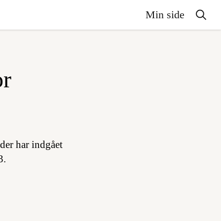
Min side
or
der har indgået
3.