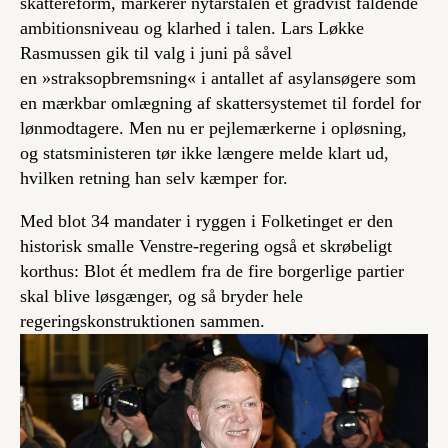
skattereform, markerer nytårstalen et gradvist faldende
ambitionsniveau og klarhed i talen. Lars Løkke
Rasmussen gik til valg i juni på såvel
en »straksopbremsning« i antallet af asylansøgere som
en mærkbar omlægning af skattersystemet til fordel for
lønmodtagere. Men nu er pejlemærkerne i opløsning,
og statsministeren tør ikke længere melde klart ud,
hvilken retning han selv kæmper for.
Med blot 34 mandater i ryggen i Folketinget er den
historisk smalle Venstre-regering også et skrøbeligt
korthus: Blot ét medlem fra de fire borgerlige partier
skal blive løsgænger, og så bryder hele
regeringskonstruktionen sammen.