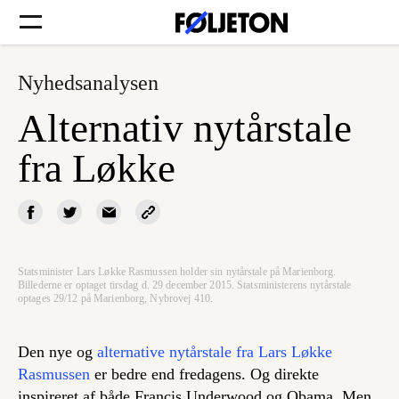
Nyhedsanalysen
Forsider
Alternativ nytårstale
Føljetoner
fra Løkke
Søg
Statsminister Lars Løkke Rasmussen holder sin nytårstale på Marienborg.
Billederne er optaget tirsdag d. 29 december 2015. Statsministerens nytårstale
optages 29/12 på Marienborg, Nybrovej 410.
Min side
Den nye og
alternative nytårstale fra Lars Løkke
Log ind
Rasmussen
er bedre end fredagens. Og direkte
inspireret af både Francis Underwood og Obama. Men