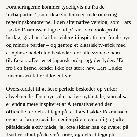
Forandringerne kommer tydeligvis nu fra de
‘debatpartier’, som ikke sidder med inde omkring
regeringskontorerne. I den alternative version, som Lars
Løkke Rasmussen lagde ud på sin Facebook-profil
lørdag, gik han skridtet videre i inspirationen fra de nye
og mindre partier – og gentog et klassisk tv-trick med
at oplæse hadefulde beskeder, der alle svinede ham
til. f.eks.: »Der er et japansk ordsprog, der lyder: ’En
frø i en brønd kender ikke det store hav. Lars Løkke
Rasmussen fatter ikke et kvæk«.
Overskuddet til at læse perfide beskeder op virker
afvæbnende. Den nye, alternative nytårstale, som altså
er endnu mere inspireret af Alternativet end den
officielle, er dels et tegn på, at Lars Løkke Rasmussen
evner at bruge sociale medier på en personlig og ofte
påfaldende aktiv måde, ja, ofte sidder han og svarer på
Twitter til ud på de små timer, og dels et tegn på