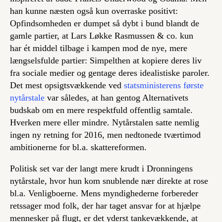
han kunne næsten også kun overraske positivt:
Opfindsomheden er dumpet så dybt i bund blandt de
gamle partier, at Lars Løkke Rasmussen & co. kun
har ét middel tilbage i kampen mod de nye, mere
længselsfulde partier: Simpelthen at kopiere deres liv
fra sociale medier og gentage deres idealistiske paroler.
Det mest opsigtsvækkende ved
statsministerens første
nytårstale
var således, at han gentog Alternativets
budskab om en mere respektfuld offentlig samtale.
Hverken mere eller mindre. Nytårstalen satte nemlig
ingen ny retning for 2016, men nedtonede tværtimod
ambitionerne for bl.a. skattereformen.
Politisk set var der langt mere krudt i Dronningens
nytårstale, hvor hun kom snublende nær direkte at rose
bl.a. Venligboerne. Mens myndighederne forbereder
retssager mod folk, der har taget ansvar for at hjælpe
mennesker på flugt, er det yderst tankevækkende, at