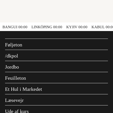
ANGUI
00:00
LINKÖPING
00:00
KYJIV
00:00
KABUL
00:00
Føljeton
/dkpol
Jordbo
Feuilleton
Et Hul i Markedet
Læsevejr
Ude af kurs