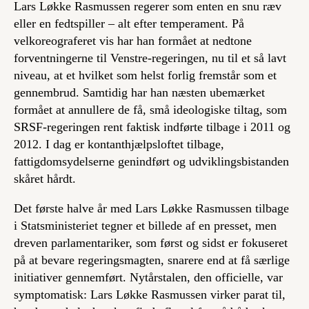
Lars Løkke Rasmussen regerer som enten en snu ræv
eller en fedtspiller – alt efter temperament. På
velkoreograferet vis har han formået at nedtone
forventningerne til Venstre-regeringen, nu til et så lavt
niveau, at et hvilket som helst forlig fremstår som et
gennembrud. Samtidig har han næsten ubemærket
formået at annullere de få, små ideologiske tiltag, som
SRSF-regeringen rent faktisk indførte tilbage i 2011 og
2012. I dag er kontanthjælpsloftet tilbage,
fattigdomsydelserne genindført og udviklingsbistanden
skåret hårdt.
Det første halve år med Lars Løkke Rasmussen tilbage
i Statsministeriet tegner et billede af en presset, men
dreven parlamentariker, som først og sidst er fokuseret
på at bevare regeringsmagten, snarere end at få særlige
initiativer gennemført. Nytårstalen, den officielle, var
symptomatisk: Lars Løkke Rasmussen virker parat til,