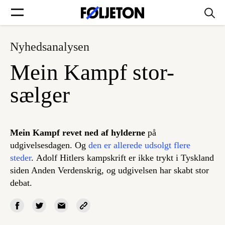
Nyhedsanalysen
Forsider
Mein Kampf stor-
Føljetoner
sælger
Mein Kampf revet ned af hylderne
på
Søg
udgivelsesdagen. Og
den er allerede udsolgt flere
steder
. Adolf Hitlers kampskrift er ikke trykt i Tyskland
siden Anden Verdenskrig, og udgivelsen har skabt stor
Min side
debat.
Log ind