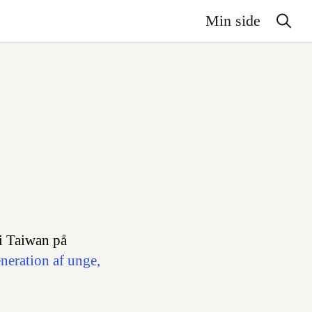
Min side
 i Taiwan på
neration af unge,