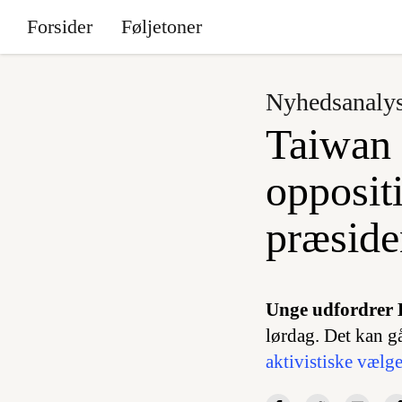
Forsider
Føljetoner
Nyhedsanaly
Taiwan 
oppositi
præside
Unge udfordrer 
lørdag. Det kan g
aktivistiske vælg