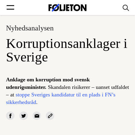
Nyhedsanalysen
Forsider
Korruptionsanklager i
Føljetoner
Sverige
Anklage om korruption mod svensk
Søg
udenrigsminister.
Skandalen risikerer – uanset udfaldet
– at
stoppe Sveriges kandidatur til en plads i FN’s
sikkerhedsråd
.
Min side
Log ind