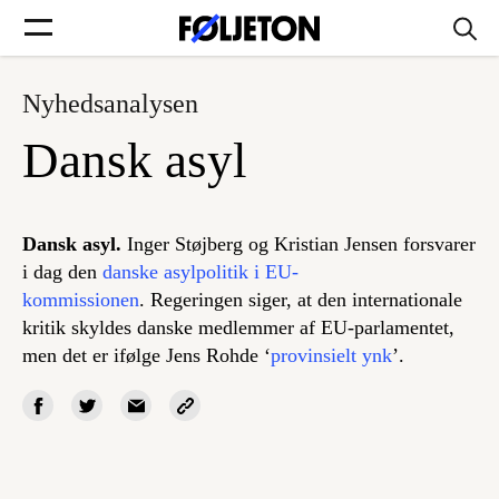
Nyhedsanalysen
Forsider
Dansk asyl
Føljetoner
Dansk asyl.
Inger Støjberg og Kristian Jensen forsvarer
i dag den
danske asylpolitik i EU-
kommissionen
. Regeringen siger, at den internationale
Søg
kritik skyldes danske medlemmer af EU-parlamentet,
men det er ifølge Jens Rohde ‘
provinsielt ynk
’.
Min side
Log ind