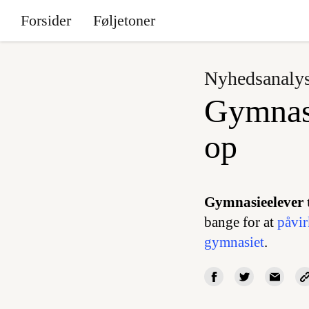
Forsider
Føljetoner
Nyhedsanaly
Gymnasi
op
Gymnasieelever 
bange for at
påvir
gymnasiet
.