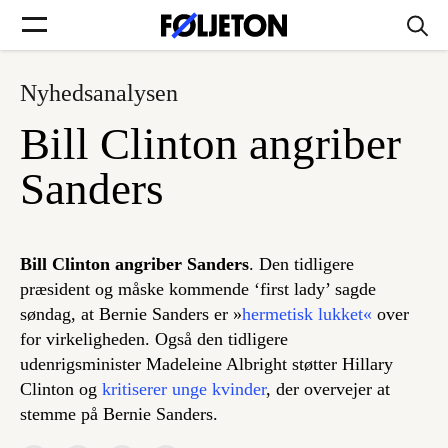
Nyhedsanalysen
Forsider
Bill Clinton angriber
Føljetoner
Sanders
Bill Clinton angriber Sanders
. Den tidligere
Søg
præsident og måske kommende ‘first lady’ sagde
søndag, at Bernie Sanders er »
hermetisk lukket«
over
for virkeligheden. Også den tidligere
Min side
udenrigsminister Madeleine Albright støtter Hillary
Clinton og
kritiserer unge kvinder
, der overvejer at
Log ind
stemme på Bernie Sanders.