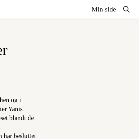
Min side
er
then og i
ter Yanis
eset blandt de
t
 har besluttet