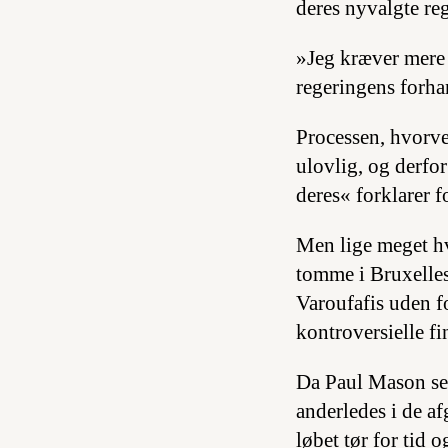
deres nyvalgte reg
»Jeg kræver mere m
regeringens forha
Processen, hvorve
ulovlig, og derfor
deres« forklarer 
Men lige meget hv
tomme i Bruxelles
Varoufafis uden f
kontroversielle fi
Da Paul Mason sek
anderledes i de af
løbet tør for tid 