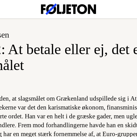
sen
: At betale eller ej, det 
ålet
siden, at slagsmålet om Grækenland udspillede sig i A
ækerne var det den karismatiske økonom, finansminis
rte ordet. Han var en helt i de græske gader, men ugl
ndlere. Frem mod forhandlingerne havde han en skid
 har en meget stærk fornemmelse af, at Euro-gruppen