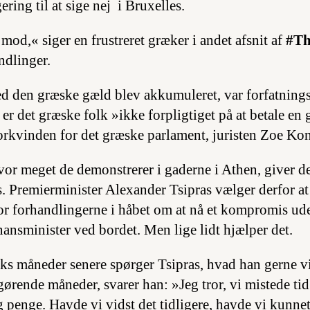
ering til at sige nej i Bruxelles.
od,« siger en frustreret græker i andet afsnit af
#Th
ndlinger.
d den græske gæld blev akkumuleret, var forfatnings
 er det græske folk »ikke forpligtiget på at betale en 
forkvinden for det græske parlament, juristen Zoe Ko
or meget de demonstrerer i gaderne i Athen, giver de
. Premierminister Alexander Tsipras vælger derfor at
or forhandlingerne i håbet om at nå et kompromis ud
nansminister ved bordet. Men lige lidt hjælper det.
s måneder senere spørger Tsipras, hvad han gerne vi
gørende måneder, svarer han: »Jeg tror, vi mistede tid.
og penge. Havde vi vidst det tidligere, havde vi kunne