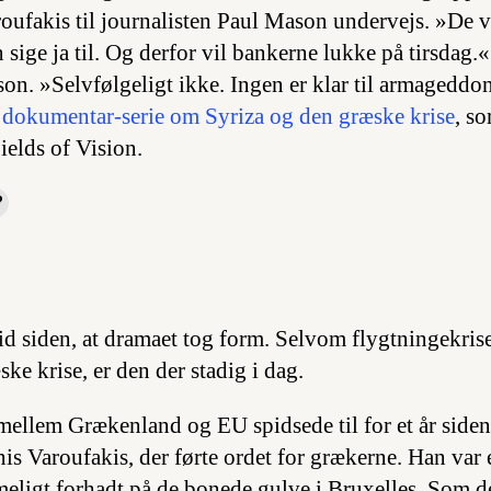
roufakis til journalisten Paul Mason undervejs. »De vi
n sige ja til. Og derfor vil bankerne lukke på tirsdag.«
on. »Selvfølgeligt ikke. Ingen er klar til armageddo
 dokumentar-serie om Syriza og den græske krise
, so
elds of Vision.
 tid siden, at dramaet tog form. Selvom flygtningekris
ke krise, er den der stadig i dag.
ellem Grækenland og EU spidsede til for et år siden
is Varoufakis, der førte ordet for grækerne. Han var 
eligt forhadt på de bonede gulve i Bruxelles. Som d