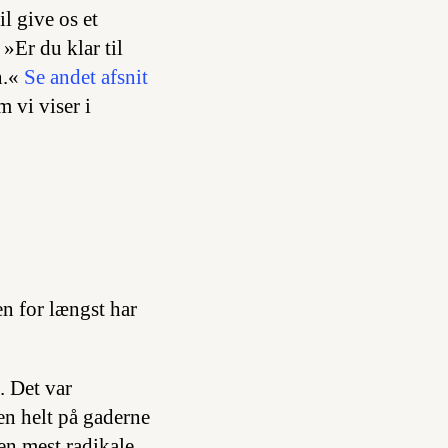
l give os et
 »Er du klar til
n.«
Se andet afsnit
m vi viser i
en for længst har
. Det var
en helt på gaderne
en mest radikale