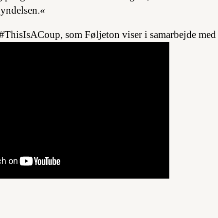
gyndelsen.«
f #ThisIsACoup, som Føljeton viser i samarbejde me