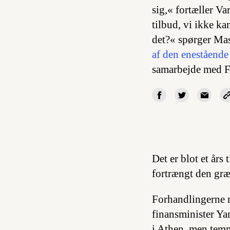
sig,« fortæller Va
tilbud, vi ikke ka
det?« spørger Mas
af den enestående
samarbejde med Fi
Det er blot et års
fortrængt den græs
Forhandlingerne m
finansminister Yan
i Athen, men temm