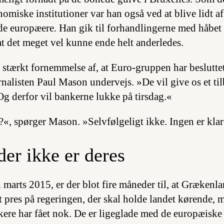
nomiske institutioner var han også ved at blive lidt af
de europæere. Han gik til forhandlingerne med håbet
at det meget vel kunne ende helt anderledes.
 stærkt fornemmelse af, at Euro-gruppen har besluttet
rnalisten Paul Mason undervejs. »De vil give os et til
 Og derfor vil bankerne lukke på tirsdag.«
t?«, spørger Mason. »Selvfølgeligt ikke. Ingen er kla
.
der ikke er deres
i marts 2015, er der blot fire måneder til, at Grækenl
t pres på regeringen, der skal holde landet kørende, 
kere har fået nok. De er ligeglade med de europæiske 