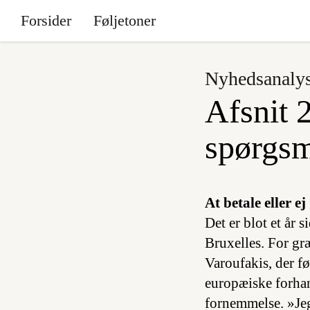
Forsider
Føljetoner
Nyhedsanaly
Afsnit 2
spørgsm
At betale eller ej
Det er blot et år 
Bruxelles. For gr
Varoufakis, der fø
europæiske forha
fornemmelse. »Jeg