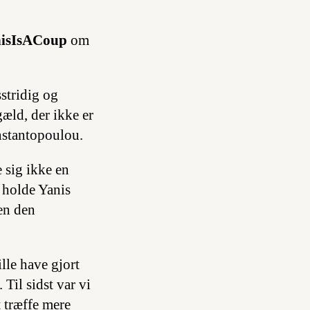
isIsACoup
om
stridig og
gæld, der ikke er
nstantopoulou.
 sig ikke en
 holde Yanis
en den
lle have gjort
 Til sidst var vi
t træffe mere