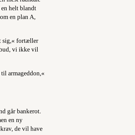
 en helt blandt
 om en plan A,
 sig,« fortæller
bud, vi ikke vil
r til armageddon,«
and går bankerot.
men en ny
krav, de vil have