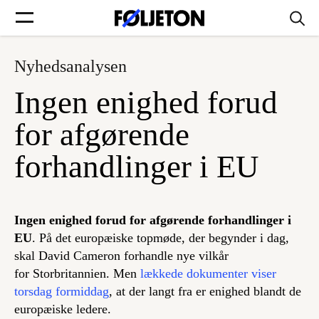
Nyhedsanalysen
Forsider
Ingen enighed forud
Føljetoner
for afgørende
forhandlinger i EU
Søg
Ingen enighed forud for afgørende forhandlinger i
EU
. På det europæiske topmøde, der begynder i dag,
Min side
skal David Cameron forhandle nye vilkår
for Storbritannien. Men
lækkede dokumenter viser
Log ind
torsdag formiddag
, at der langt fra er enighed blandt de
europæiske ledere.