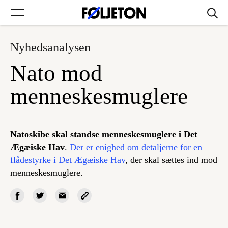
Nyhedsanalysen
Forsider
Nato mod
Føljetoner
menneskesmuglere
Natoskibe skal standse menneskesmuglere i Det
Søg
Ægæiske Hav
.
Der er enighed om detaljerne for en
flådestyrke i Det Ægæiske Hav
, der skal sættes ind mod
menneskesmuglere.
Min side
Log ind