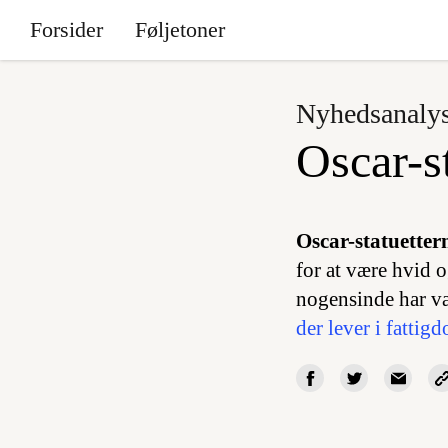
Forsider
Føljetoner
Nyhedsanaly
Oscar-s
Oscar-statuetter
for at være hvid 
nogensinde har væ
der lever i fattig