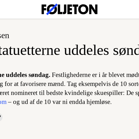
sen
tatuetterne uddeles søn
ne uddeles søndag.
Festlighederne er i år blevet mød
og for at favorisere mænd. Tag eksempelvis de 10 sort
ret nomineret til bedste kvindelige skuespiller: De s
dom
– og ud af de 10 var ni endda hjemløse.