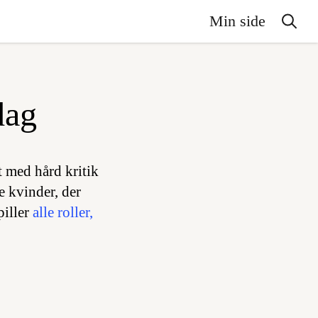
Min side
dag
t med hård kritik
e kvinder, der
piller
alle roller,