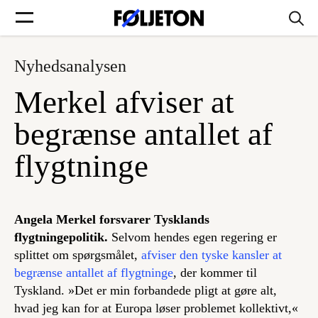
Nyhedsanalysen
Forsider
Merkel afviser at
Føljetoner
begrænse antallet af
flygtninge
Søg
Angela Merkel forsvarer Tysklands
flygtningepolitik.
Selvom hendes egen regering er
Min side
splittet om spørgsmålet,
afviser den tyske kansler at
begrænse antallet af flygtninge
, der kommer til
Log ind
Tyskland. »Det er min forbandede pligt at gøre alt,
hvad jeg kan for at Europa løser problemet kollektivt,«