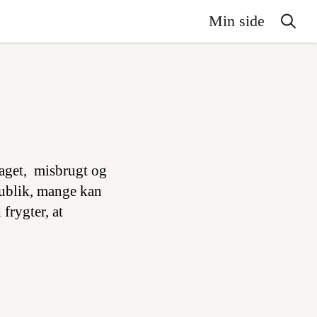
Min side
aget, misbrugt og
ublik, mange kan
frygter, at