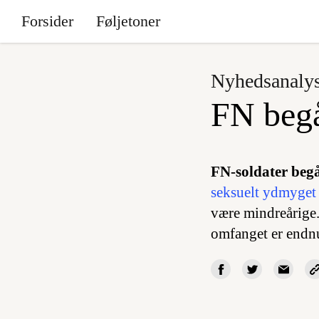
Forsider
Føljetoner
Nyhedsanaly
FN begå
FN-soldater beg
seksuelt ydmyget 
være mindreårige.
omfanget er endnu