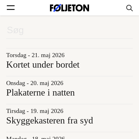
Forsider
Føljetoner
Torsdag - 21. maj 2026
Kortet under bordet
Onsdag - 20. maj 2026
Søg
Plakaterne i natten
Min side
Tirsdag - 19. maj 2026
Skyggekasteren fra syd
Log ind
Mandag - 18. maj 2026