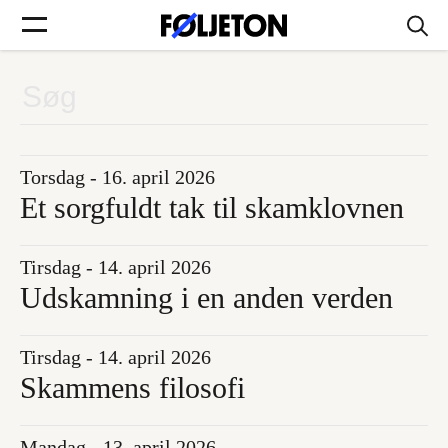
Forsider
Føljetoner
Torsdag - 16. april 2026
Et sorgfuldt tak til skamklovnen
Tirsdag - 14. april 2026
Søg
Udskamning i en anden verden
Min side
Tirsdag - 14. april 2026
Skammens filosofi
Log ind
Mandag - 13. april 2026