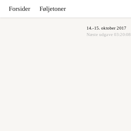
Forsider
Føljetoner
14.-15. oktober 2017
Næste udgave
03:20:08