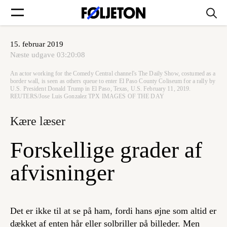
15. februar 2019
Forsider
Næste udgave
03:20:08
An actor working for the Comedy Central channel's The Daily Show, costumed as a
Føljetoner
border wall, is seen as others queue to enter El Paso County Coliseum for a rally by
U.S. President Donald Trump in El Paso, Texas, U.S. February 11, 2019.
REUTERS/Jose Luis Gonzalez TPX IMAGES OF THE DAY
Kære læser
Søg
Forskellige grader af
afvisninger
Min side
Log ind
Det er ikke til at se på ham, fordi hans øjne som altid er
dækket af enten hår eller solbriller på billeder. Men