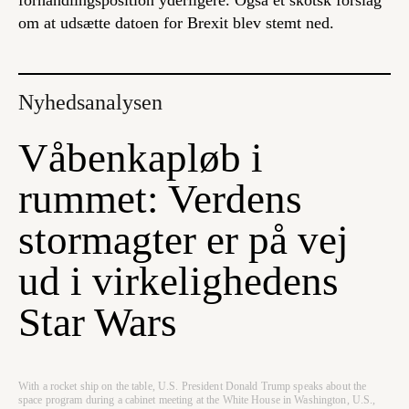
forhandlingsposition yderligere. Også et skotsk forslag
om at udsætte datoen for Brexit blev stemt ned.
Nyhedsanalysen
Våbenkapløb i
rummet: Verdens
stormagter er på vej
ud i virkelighedens
Star Wars
With a rocket ship on the table, U.S. President Donald Trump speaks about the
space program during a cabinet meeting at the White House in Washington, U.S.,