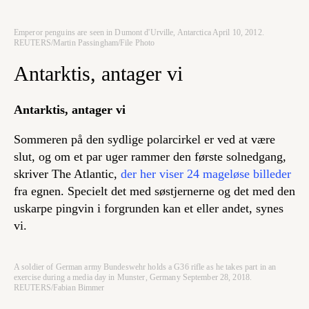
Emperor penguins are seen in Dumont d'Urville, Antarctica April 10, 2012.
REUTERS/Martin Passingham/File Photo
Antarktis, antager vi
Antarktis, antager vi
Sommeren på den sydlige polarcirkel er ved at være
slut, og om et par uger rammer den første solnedgang,
skriver The Atlantic,
der her viser 24 mageløse billeder
fra egnen. Specielt det med søstjernerne og det med den
uskarpe pingvin i forgrunden kan et eller andet, synes
vi.
A soldier of German army Bundeswehr holds a G36 rifle as he takes part in an
exercise during a media day in Munster, Germany September 28, 2018.
REUTERS/Fabian Bimmer