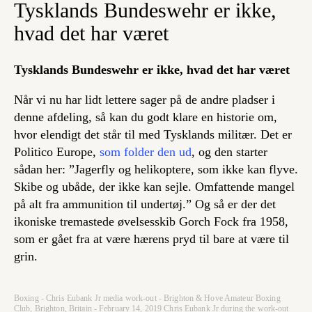
Tysklands Bundeswehr er ikke,
hvad det har været
Tysklands Bundeswehr er ikke, hvad det har været
Når vi nu har lidt lettere sager på de andre pladser i
denne afdeling, så kan du godt klare en historie om,
hvor elendigt det står til med Tysklands militær. Det er
Politico Europe,
som folder den ud
, og den starter
sådan her: ”Jagerfly og helikoptere, som ikke kan flyve.
Skibe og ubåde, der ikke kan sejle. Omfattende mangel
på alt fra ammunition til undertøj.” Og så er der det
ikoniske tremastede øvelsesskib Gorch Fock fra 1958,
som er gået fra at være hærens pryd til bare at være til
grin.
Boxing - Chris Eubank Jr media work-out - Brighton & Hove Amateur Boxing
Club, Brighton, Britain - February 14, 2019 Chris Eubank Jr during the work-out