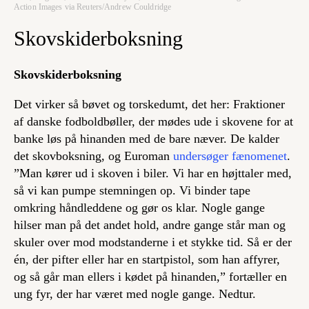
Action Images via Reuters/Andrew Couldridge
Skovskiderboksning
Skovskiderboksning
Det virker så bøvet og torskedumt, det her: Fraktioner
af danske fodboldbøller, der mødes ude i skovene for at
banke løs på hinanden med de bare næver. De kalder
det skovboksning, og Euroman
undersøger fænomenet
.
”Man kører ud i skoven i biler. Vi har en højttaler med,
så vi kan pumpe stemningen op. Vi binder tape
omkring håndleddene og gør os klar. Nogle gange
hilser man på det andet hold, andre gange står man og
skuler over mod modstanderne i et stykke tid. Så er der
én, der pifter eller har en startpistol, som han affyrer,
og så går man ellers i kødet på hinanden,” fortæller en
ung fyr, der har været med nogle gange. Nedtur.