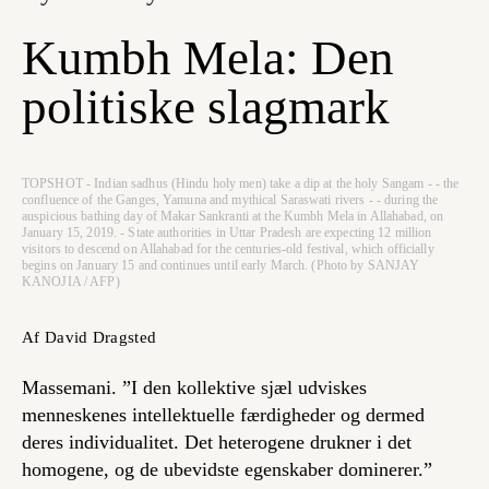
Kumbh Mela: Den
politiske slagmark
TOPSHOT - Indian sadhus (Hindu holy men) take a dip at the holy Sangam - - the
confluence of the Ganges, Yamuna and mythical Saraswati rivers - - during the
auspicious bathing day of Makar Sankranti at the Kumbh Mela in Allahabad, on
January 15, 2019. - State authorities in Uttar Pradesh are expecting 12 million
visitors to descend on Allahabad for the centuries-old festival, which officially
begins on January 15 and continues until early March. (Photo by SANJAY
KANOJIA / AFP)
Af David Dragsted
Massemani. ”I den kollektive sjæl udviskes
menneskenes intellektuelle færdigheder og dermed
deres individualitet. Det heterogene drukner i det
homogene, og de ubevidste egenskaber dominerer.”