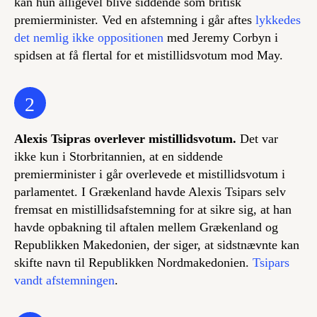
kan hun alligevel blive siddende som britisk
premierminister. Ved en afstemning i går aftes
lykkedes
det nemlig ikke oppositionen
med Jeremy Corbyn i
spidsen at få flertal for et mistillidsvotum mod May.
2
Alexis Tsipras overlever mistillidsvotum.
Det var
ikke kun i Storbritannien, at en siddende
premierminister i går overlevede et mistillidsvotum i
parlamentet. I Grækenland havde Alexis Tsipars selv
fremsat en mistillidsafstemning for at sikre sig, at han
havde opbakning til aftalen mellem Grækenland og
Republikken Makedonien, der siger, at sidstnævnte kan
skifte navn til Republikken Nordmakedonien.
Tsipars
vandt afstemningen
.