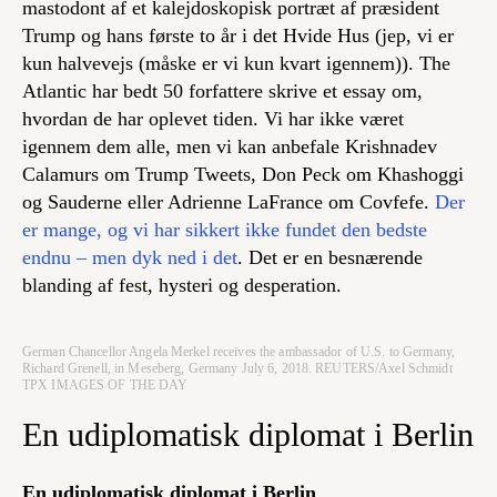
mastodont af et kalejdoskopisk portræt af præsident
Trump og hans første to år i det Hvide Hus (jep, vi er
kun halvevejs (måske er vi kun kvart igennem)). The
Atlantic har bedt 50 forfattere skrive et essay om,
hvordan de har oplevet tiden. Vi har ikke været
igennem dem alle, men vi kan anbefale Krishnadev
Calamurs om Trump Tweets, Don Peck om Khashoggi
og Sauderne eller Adrienne LaFrance om Covfefe.
Der
er mange, og vi har sikkert ikke fundet den bedste
endnu – men dyk ned i det
. Det er en besnærende
blanding af fest, hysteri og desperation.
German Chancellor Angela Merkel receives the ambassador of U.S. to Germany,
Richard Grenell, in Meseberg, Germany July 6, 2018. REUTERS/Axel Schmidt
TPX IMAGES OF THE DAY
En udiplomatisk diplomat i Berlin
En udiplomatisk diplomat i Berlin