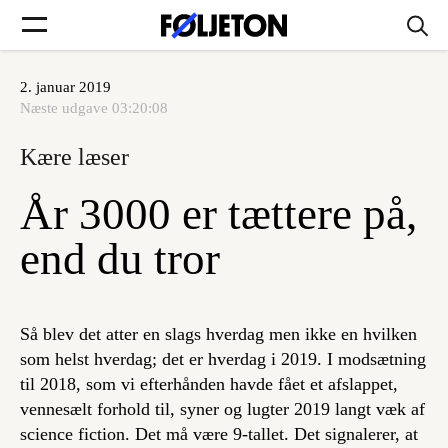
2. januar 2019
Forsider
Næste udgave
03:20:08
Kære læser
Føljetoner
År 3000 er tættere på,
end du tror
Søg
Så blev det atter en slags hverdag men ikke en hvilken
Min side
som helst hverdag; det er hverdag i 2019. I modsætning
til 2018, som vi efterhånden havde fået et afslappet,
Log ind
vennesælt forhold til, syner og lugter 2019 langt væk af
science fiction. Det må være 9-tallet. Det signalerer, at