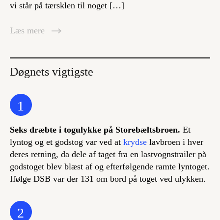
vi står på tærsklen til noget […]
Læs mere
Døgnets vigtigste
1
Seks dræbte i togulykke på Storebæltsbroen.
Et
lyntog og et godstog var ved at
krydse
lavbroen i hver
deres retning, da dele af taget fra en lastvognstrailer på
godstoget blev blæst af og efterfølgende ramte lyntoget.
Ifølge DSB var der 131 om bord på toget ved ulykken.
2