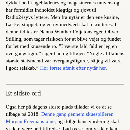
dykket ned i ugebladenes og magasinernes univers og
har formidlet indholdet kløgtigt og sjovt til
Radio24syvs lyttere. Men fra nytår er den ene kusine,
Lærke, stoppet, og en ny medvært skal rekrutteres. I
denne tid tester Nanna Winther Føljetons egen Oliver
Stilling, som tager risikoen for at blive vejet og fundet
for let med knusende ro. ”I værste fald fald er jeg en
overgangsfigur,” siger han og tilføjer: ”Nogle af Italiens
største statsmænd var overgangsfigurer, så jeg vil være
i godt selskab.”
Hør første afsnit efter nytår her
.
Et sidste ord
Også her på dagens sidste plads tillader vi os at se
tilbage på 2018.
Denne gang gennem skuespilleren
Morgan Freemans øjne
, og ifølge hans vurdering skal
vi ikke være helt tilfredse. Lad os se, om vi ikke kan