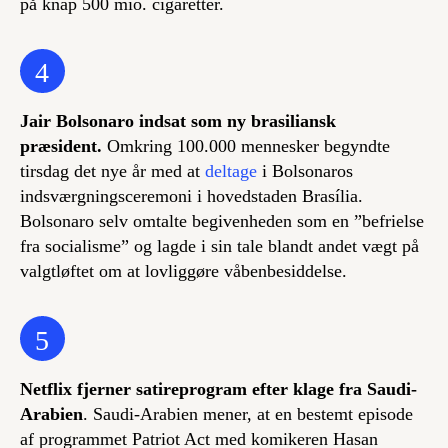
på knap 500 mio. cigaretter.
4
Jair Bolsonaro indsat som ny brasiliansk
præsident.
Omkring 100.000 mennesker begyndte
tirsdag det nye år med at
deltage
i Bolsonaros
indsværgningsceremoni i hovedstaden Brasília.
Bolsonaro selv omtalte begivenheden som en ”befrielse
fra socialisme” og lagde i sin tale blandt andet vægt på
valgtløftet om at lovliggøre våbenbesiddelse.
5
Netflix fjerner satireprogram efter klage fra Saudi-
Arabien
. Saudi-Arabien mener, at en bestemt episode
af programmet
Patriot Act
med komikeren Hasan