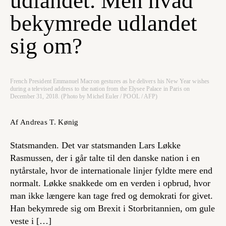
udlandet. Men hvad
bekymrede udlandet
sig om?
French President Emmanuel Macron gestures as he delivers his New Year wishes
during a televised address to the nation from the Elysee Palace in Paris on
December 31, 2018. (Photo by Michel Euler / POOL / AFP)
Af Andreas T. Kønig
Statsmanden. Det var statsmanden Lars Løkke
Rasmussen, der i går talte til den danske nation i en
nytårstale, hvor de internationale linjer fyldte mere end
normalt. Løkke snakkede om en verden i opbrud, hvor
man ikke længere kan tage fred og demokrati for givet.
Han bekymrede sig om Brexit i Storbritannien, om gule
veste i […]