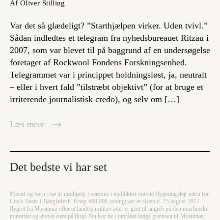
Af Oliver Stilling
Var det så glædeligt? ”Starthjælpen virker. Uden tvivl.”
Sådan indledtes et telegram fra nyhedsbureauet Ritzau i
2007, som var blevet til på baggrund af en undersøgelse
foretaget af Rockwool Fondens Forskningsenhed.
Telegrammet var i princippet holdningsløst, ja, neutralt
– eller i hvert fald ”tilstræbt objektivt” (for at bruge et
irriterende journalistisk credo), og selv om […]
Læs mere
Det bedste vi har set
Mænd og børn i kø til nødhjælp i verdens i øjeblikket største flygtningelejr uden for
Cox's Bazar i Bangladesh. Knap 600.000 rohingyaer er siden d. 25 august 2017
flygtet fra Myanmar efter at landets militær atter er gået til angreb på den muslimske
minoritet og drevet dem på flugt. Nu bor de i området langs grænsen til Myanmar,