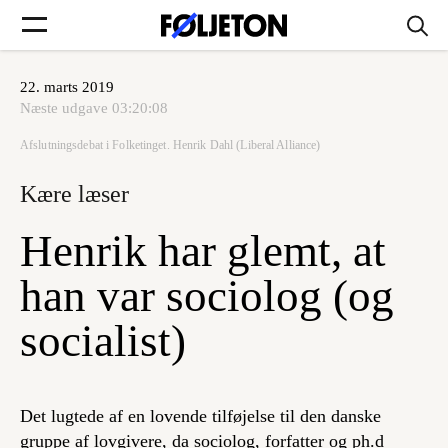
22. marts 2019
Forsider
Næste udgave
03:20:08
Afslutningsdebat i Folketinget. Henrik Dahl (Liberal Alliance)
Føljetoner
Kære læser
Henrik har glemt, at
Søg
han var sociolog (og
socialist)
Min side
Log ind
Det lugtede af en lovende tilføjelse til den danske
gruppe af lovgivere, da sociolog, forfatter og ph.d