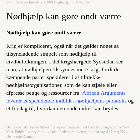
som i forvejen husede 200.000 flygtninge fra Myanmar.
Nødhjælp kan gøre ondt værre
Nødhjælp kan gøre ondt værre
Krig er kompliceret, også når det gælder noget så
tilsyneladende simpelt som nødhjælp til
civilbefolkningen. I det krigshærgede Sydsudan ser
man, at nødhjælpen tilskynder mere krig, fordi de
kæmpende parter spekulerer i at tiltrække
nødhjælpsorganisationer, som de kan stjæle eller
afpresse penge og ressourcer fra.
African Arguments
leverer et spændende indblik i nødhjælpens paradoks
og
et forslag til, hvordan den onde cirkel kan brydes.
Den slovenske stjernefilosof Slavoj iek i samtale med Paul Holdengräber fra New
York Public Library (ses ikke på billedet) om overvågning lørdag d.17 maj 2014 i
Den Sorte Diamant.