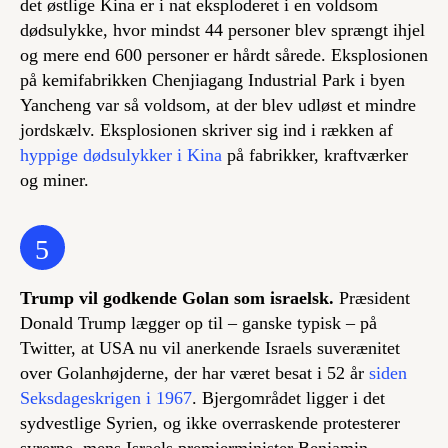
det østlige Kina er i nat eksploderet i en voldsom
dødsulykke, hvor mindst 44 personer blev sprængt ihjel
og mere end 600 personer er hårdt sårede. Eksplosionen
på kemifabrikken Chenjiagang Industrial Park i byen
Yancheng var så voldsom, at der blev udløst et mindre
jordskælv. Eksplosionen skriver sig ind i rækken af
hyppige dødsulykker i Kina
på fabrikker, kraftværker
og miner.
5
Trump vil godkende Golan som israelsk.
Præsident
Donald Trump lægger op til – ganske typisk – på
Twitter, at USA nu vil anerkende Israels suverænitet
over Golanhøjderne, der har været besat i 52 år
siden
Seksdageskrigen i 1967
. Bjergområdet ligger i det
sydvestlige Syrien, og ikke overraskende protesterer