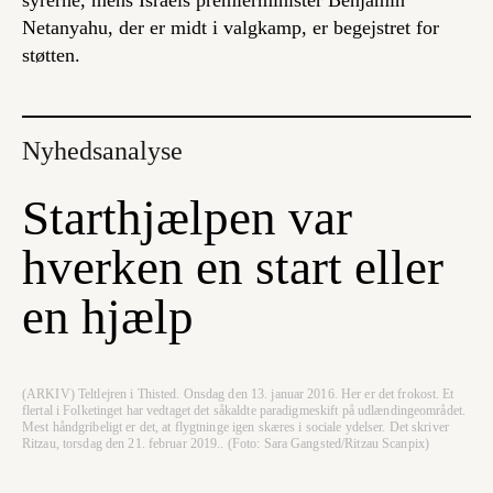
syrerne, mens Israels premierminister Benjamin
Netanyahu, der er midt i valgkamp, er begejstret for
støtten.
Nyhedsanalyse
Starthjælpen var
hverken en start eller
en hjælp
(ARKIV) Teltlejren i Thisted. Onsdag den 13. januar 2016. Her er det frokost. Et
flertal i Folketinget har vedtaget det såkaldte paradigmeskift på udlændingeområdet.
Mest håndgribeligt er det, at flygtninge igen skæres i sociale ydelser. Det skriver
Ritzau, torsdag den 21. februar 2019.. (Foto: Sara Gangsted/Ritzau Scanpix)