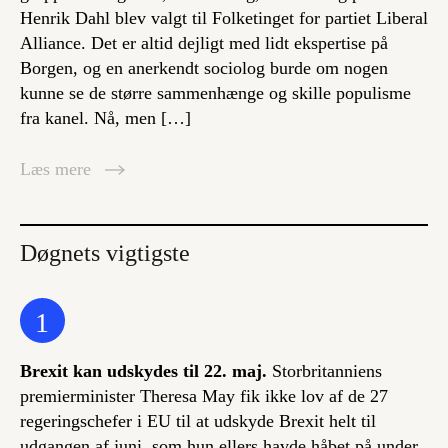
Henrik Dahl blev valgt til Folketinget for partiet Liberal
Alliance. Det er altid dejligt med lidt ekspertise på
Borgen, og en anerkendt sociolog burde om nogen
kunne se de større sammenhænge og skille populisme
fra kanel. Nå, men […]
Læs mere
Døgnets vigtigste
1
Brexit kan udskydes til 22. maj.
Storbritanniens
premierminister Theresa May fik ikke lov af de 27
regeringschefer i EU til at udskyde Brexit helt til
udgangen af juni, som hun ellers havde håbet på under